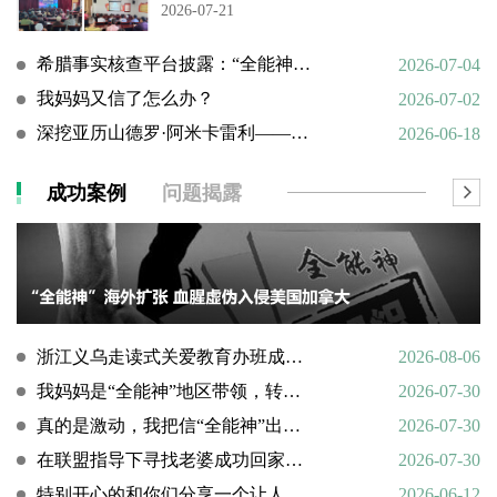
2026-07-21
希腊事实核查平台披露：“全能神”邪教借AI技术向欧洲渗透
2026-07-04
我妈妈又信了怎么办？
2026-07-02
深挖亚历山德罗·阿米卡雷利——一个邪教组织的国际帮凶
2026-06-18
成功案例
问题揭露
浙江义乌走读式关爱教育办班成功转化9名“全能神”“全范围教会”等邪教人员
2026-08-06
我妈妈是“全能神”地区带领，转化情况好转
2026-07-30
真的是激动，我把信“全能神”出走的老婆找了回来
2026-07-30
在联盟指导下寻找老婆成功回家回顾
2026-07-30
特别开心的和你们分享一个让人欣慰的好消息
2026-06-12