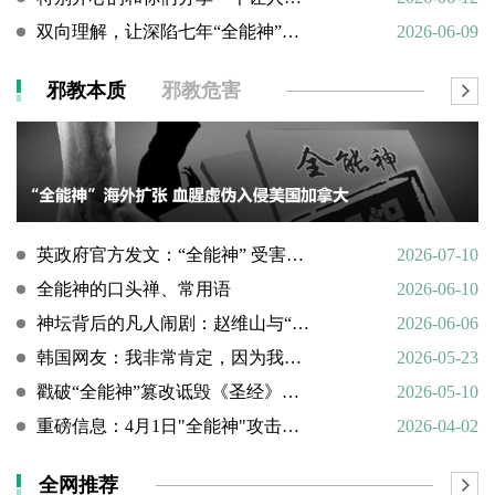
双向理解，让深陷七年“全能神”的母亲彻底醒悟
2026-06-09
邪教本质
邪教危害
英政府官方发文：“全能神” 受害说辞不实，英国拒为邪教提供庇护
2026-07-10
全能神的口头禅、常用语
2026-06-10
神坛背后的凡人闹剧：赵维山与“女基督”杨向斌的隐秘家庭史
2026-06-06
韩国网友：我非常肯定，因为我亲眼所见。
2026-05-23
戳破“全能神”篡改诋毁《圣经》的荒谬本质
2026-05-10
重磅信息：4月1日"全能神"攻击天主教
2026-04-02
全网推荐