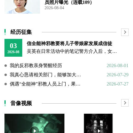
员照片曝光（连载109）
2026-08-04
经历征集
信全能神邪教要将儿子带娘家发展成信徒
03
吴英在日常活动中的笔记警方介入后，女子丈夫向警方称，打人原因系担心妻子将儿子带回娘家“被带坏”，并反映妻子和丈母娘涉嫌信奉、传播“全能神”教。经一个多月的调查，警方在其丈母娘家中搜到大量证据，于23日
2026-08
我的反邪教亲身警醒经历
2026-08-01
我真心恳请相关部门，能够加大对“全能神”邪教的打击力度
2026-07-29
偶遇“全能神”邪教人员上门，果断硬核驱离
2026-07-27
音像视频