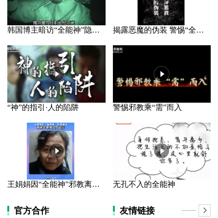
韩国博主暗访“全能神”隐秘据点
揭露恶魔的伪装 警惕“全能神”邪教
“神”的指引·人的陷阱
警惕邪教乘“需”而入
王娟娟因“全能神”邪教离家 母亲长年哭泣几近盲
无孔不入的全能神
官方合作
友情链接