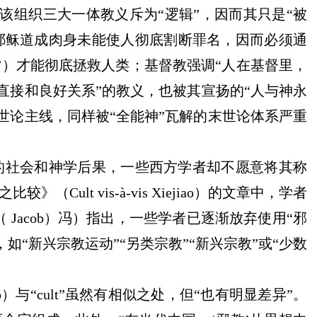
该组织三大一体教义斥为“逻辑”，因而其只是“被
耶稣道成肉身未能使人彻底割断罪名，因而必须通
”）才能彻底拯救人类
；
基督教强调
“人在基督里
，
直接和良好关系
”的教义，
也
被其宣扬的
“人与神永
世论主线，同样被“全能神”瓦解的末世论体系严重
重的社会和神学后果，一些西方学者却不愿意将其称
》（Cult vis-à-vis
Xiejiao）的文章中，
学者
（
Jacob）冯）指出，一些学者已逐渐放弃使用“邪
如“新兴宗教运动”“另类宗教”“新兴宗教”或“少数
jiao）与“cult”虽然有相似之处，但“也有明显差异”。