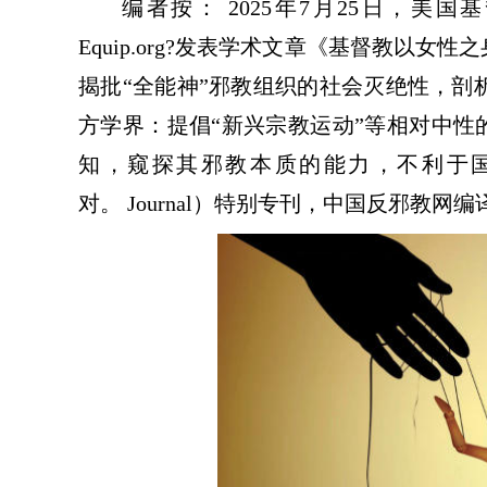
编者按：
2025年7月25日，美
Equip.org?
发表
学术文章《基督教以女性之
揭批
“全能神”邪教组织的社会灭绝性，剖
方
学界
：提倡
“新兴宗教运动”等
相对中性
知，窥探其邪教本质的能力
，不利于
对
。
Journal）特别专刊，中国反邪教网
编