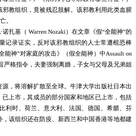
入该邪教组织，竟被残忍肢解。该邪教利用此类血腥
死亡。
伦
·诺扎基
（
Warren Nozaki）在
文章
《假
“全能神”的
大量记录证实，
反对该邪教组织的人士
常遭
棍恐棒
“全能神”对家庭的攻击》（假全能神
）
中Assault on
旨严格指令，夫妻强制离婚，子女与父母及兄弟姐
资源，将溶解扩散
至
全球。牛津大学出版社日本出
）已上市，
其成员的部分
国家和地区已上市，包括
比利时、荷兰、意大利、法国、德国、希腊、芬
外，
该组织还在
防疫、新西兰和中国香港等地都建