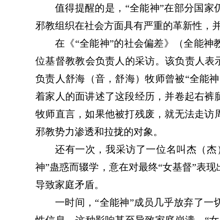
值得提醒的
是，
“全能神”
在
部分
国家
邪教组织
在社会方面具有
严重的
革新性，
魔的伪装 警惕“全能神”邪教
“神”的指引·人的陷阱
在《
“全能神”的社会偏差》（全能神
位
基督教
教会
负责人
的采访
。
该负责人表
负责人舒海（音，
舒海）牧师曾被“全能神
着家人的面讲述了这段经历，并
卷起右裤
牧师直言，如果他被打残废，就无法走访
邪教势力渗透和拉拢的对象
。
还有一次，我采访了一位名叫杰（
杰
神”蛊惑
而辍学
，意在对最终
“
女基督”表现
导致家庭矛盾
。
一时间，
“全能神”成员几乎放弃了