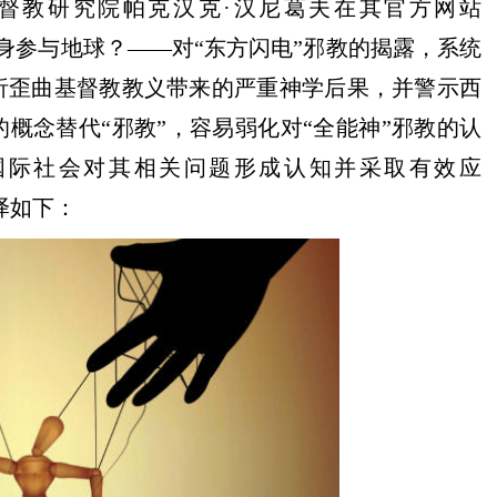
国基督教研究院帕克汉克·汉尼葛夫在其官方网站
身参与地球？
——对“东方闪电”邪教的揭露，
系统
析
歪曲
基督教教义带来的严重神学后果，并警示西
的概念替代
“邪教”，容易弱化对
“全能神”
邪教的认
国际社会对其相关问题形成认知并采取
有效应
译如下：