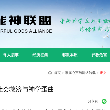
寻人启事
经历征集
邪教本质
邪教危害
首页
>
家属心声与网络转载
>
正文
社会救济与神学歪曲
分享到：