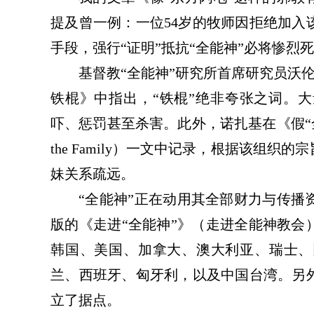
提及曾一例
：一位
54岁的牧师因拒绝加
手段，强行
“
证明
”
抵抗
“全能神”必将惨烈
基督教
“全能神”研究所首席研究员沃
铁棍》中
指出
，
“铁棍”绝非夸张之词。
吓、惩罚甚至杀害。此外，诺扎基在《
假
the Family）
一文中记录
，
根据该组织的宗
妹关系疏远
。
“全能神”正在动用其全部财力与传播
版的《走进
“全能神”》（走进全能神教会
韩国、美国、加拿大、澳大利亚、瑞士、
兰、西班牙、匈牙利，以及中国台湾。另
立了
据点
。