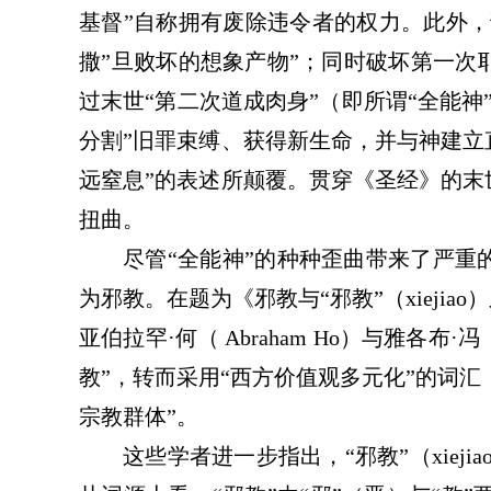
基督”自称拥有废除违令者的权力。此外，
撒”旦败坏的想象产物”；同时破坏第一次
过末世“第二次道成肉身”（即所谓“全能神
分割”旧罪束缚、获得新生命，并与神建立
远窒息”的表述所颠覆。贯穿《圣经》的末
扭曲
。
尽管
“全能神”的种种歪曲带来了严
为邪教。在题为《邪教与“邪教”（xiejiao）之比较
亚伯拉罕
·
何（
Abraham Ho）与雅各布
·
冯
教”，转而采用“西方价值观多元化”的词汇，
宗教群体”。
这些学者
进一步指出，
“邪教”（xie