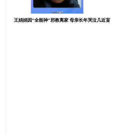
王娟娟因“全能神”邪教离家 母亲长年哭泣几近盲
无孔不入