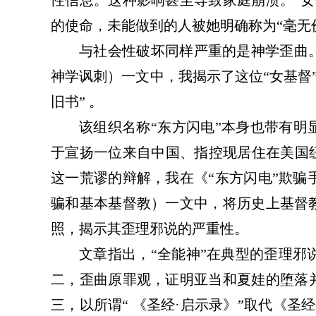
性信息。这种影响甚至导致家庭崩溃。“女
的使命，未能做到的人被她明确称为“毫无
与社会性破坏同样严重的是神学歪曲
神学讽刺）一文中，我揭示了这位“女基督
旧书”
。
该组织名称
“东方闪电”本身也带有明
于宣扬一位来自中国、指控现居住在
美国
这一荒谬的辩解，
我
在《
“东方闪电”欺
骗和基本基督教）一文中，将历史上基督教
照，揭示其
歪理邪说的
严重性。
文章指出，
“全能神”在典型的
歪理邪
二，歪曲原罪观，证明亚当和夏娃的堕落
三，以所谓“ 《圣经·启示录》”取代《