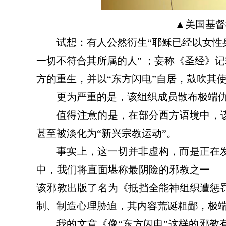
▲
美国基督
试想：有人公然衍生
“耶稣已经以女性
一切不符合其所属的人”
；
妄称
《圣经》记
方的重生，
并以
“东方闪电”自居，鼓吹其
更为严重的是，该组织成员散布极端
值得注意的是，在部分西方语境中，
甚至被淡化为
“新兴宗教运动”。
事实上，这一切并非虚构，
而是
正在
中，
我们
将直面堪称最阴险的邪教之一
—
该邪教出版了名为《抵挡全能神组织遭惩
制、制造心理胁迫
，
其内容荒诞粗鄙，极
我的文章《像
“东方闪电”这样的邪教