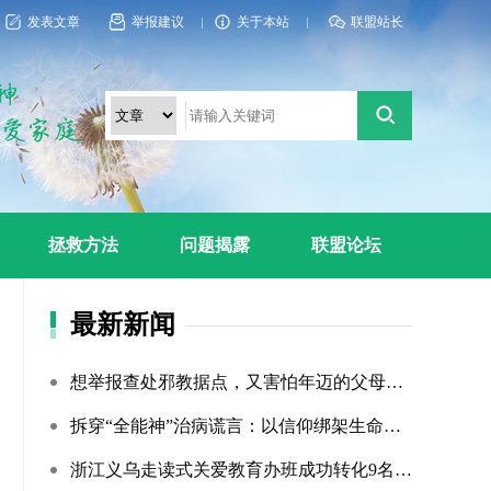
发表文章
举报建议
关于本站
联盟站长
拯救方法
问题揭露
联盟论坛
最新新闻
想举报查处邪教据点，又害怕年迈的父母心理难以承受
拆穿“全能神”治病谎言：以信仰绑架生命，以洗脑延误治疗
浙江义乌走读式关爱教育办班成功转化9名“全能神”“全范围?...