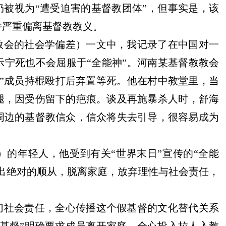
仍被视为
“遭受迫害的基督教团体”，
但事实是，
该
并
严重偏离基督教
教义
。
警惕邪教乘“需”而入
教会的社会学偏差）一文中，我
记录
了
在中国
对一
示
宁死也不
会
屈服于
“全能神”。
河南某基督教教会
”成员持棍殴打后弃置等死
。
他在村中教堂里，当
腿，因受伤留下的疤痕。
谈及
再施暴杀人时，舒海
周边的基督教信众，信
众将失去引导，很容易成为
）的年轻人，他
受到
有关
“世界末日”宣传的
“全能
出绝对
的顺从
，脱离家庭，放弃理性与社会责任，
一切社会责任，全心传播这个假基督的文化替代关系