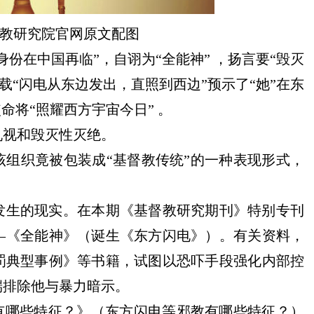
教研究院
官网
原文配图
身份在中国再临”，自诩为“全能
神
”
，
扬言要
“毁灭
载
“闪电从东边发出，直照到西边”预示了
“她”
在东
使命将“照耀西方宇宙今日”
。
仇视
和
毁灭性灭绝
。
该组织竟被包装
成
“基督教传统”的一种
表现形式，
发生的现实。
在本期《基督教研究期刊》特别专刊
—《全能神》
（
诞生《东方闪电》
）
。
有关资料，
罚典型事例》
等
书籍，
试图
以恐吓手段强化内部控
端排除他与暴力暗示
。
有哪些特征？》
（
东方闪电等邪教有哪些特征？
）