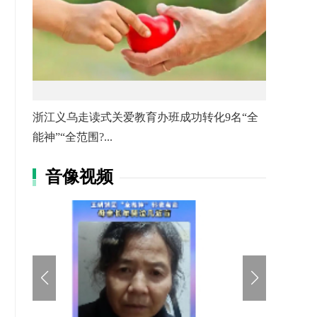
浙江义乌走读式关爱教育办班成功转化9名“全
能神”“全范围?...
音像视频