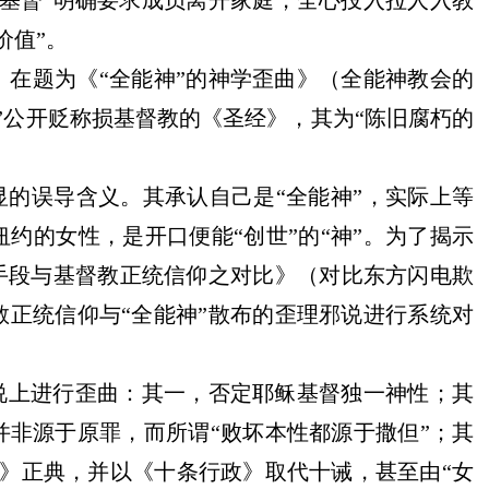
基督”明确要求成员离开家庭，全心投入拉人入教
价值”。
。在题为《
“全能神”的神学歪曲》（全能神教会的
”公开
贬称损
基督教的《圣经》
，其为
“陈旧腐朽的
显的误导含义。其承认自己是“全能神”，实际上等
纽约的女性，是开口便能
“创世”的“神”。为了揭示
骗手段与基督教正统信仰之对比》（对比东方闪电欺
正统信仰与“全能神”散布的歪理邪说进行系统对
说
上进行歪曲：其一，否定耶稣基督独一神性；其
并非源于原罪，而所谓
“败坏本性都源于撒但”；其
圣经》正典，并以《十条行政》取代十诫，甚至由“女