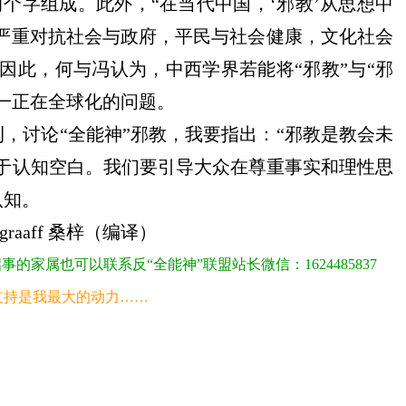
”两个字组成。此外，“在当代中国，‘邪教’从思想中
常严重对抗社会与政府，平民与社会健康，文化社会
因此，何与冯认为，中西学界若能将“邪教”与“邪
一正在全球化的问题。
刊，讨论
“全能神”邪教
，
我要指出：
“邪教是教会未
于认知空白。我们要引导
大众
在尊重事实和理性思
认知
。
negraaff 桑梓（编译）
家属也可以联系反“全能神”联盟站长微信：1624485837
支持是我最大的动力……