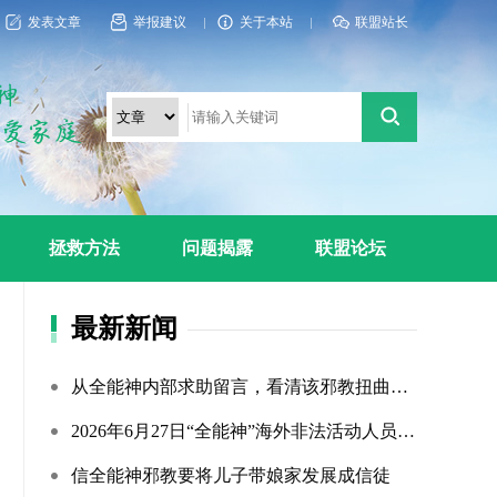
发表文章
举报建议
关于本站
联盟站长
拯救方法
问题揭露
联盟论坛
最新新闻
从全能神内部求助留言，看清该邪教扭曲的相处环境与常态化的...
2026年6月27日“全能神”海外非法活动人员照片曝光（连载109...
信全能神邪教要将儿子带娘家发展成信徒