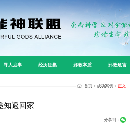
寻人启事
经历征集
邪教本质
邪教危害
首页
>
成功案例
>
正文
途知返回家
分享到：