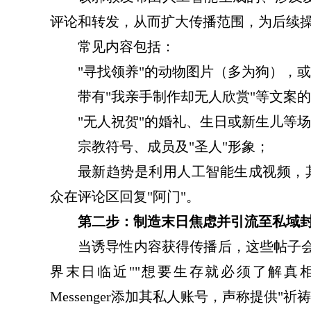
评论和转发，从而扩大传播范围，为后续
常见内容包括：
"寻找领养"的动物图片（多为狗），或
带有"我亲手制作却无人欣赏"等文案
"无人祝贺"的婚礼、生日或新生儿等
宗教符号、成员及"圣人"形象；
最新趋势是利用人工智能生成视频，其
众在评论区回复"阿门"。
第二步：制造末日焦虑并引流至
私域
当诱导性内容获得传播后，这些帖子会
界末日临近""想要生存就必须了解真相"等，
Messenger添加其私人账号，声称提供"祈祷