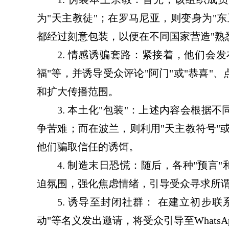
为"天主教徒"；在罗马尼亚，则变身为"
都经过刻意包装，以便在不同国家营造"熟悉
2. 情感诱骗套路：紧接着，他们会
福"等，并诱导受众评论"阿门"或"恭喜
和扩大传播范围。
3. 本土化"包装"：上述内容会根
争苦难；而在波兰，则利用"天主教符号"
他们骗取信任的诱饵。
4. 制造末日恐慌：随后，各种"预言
迫氛围，强化焦虑情绪，引导受众寻求所谓
5. 诱导至封闭社群： 在建立初步联
动"等名义发出邀请，将受众引导至WhatsApp或