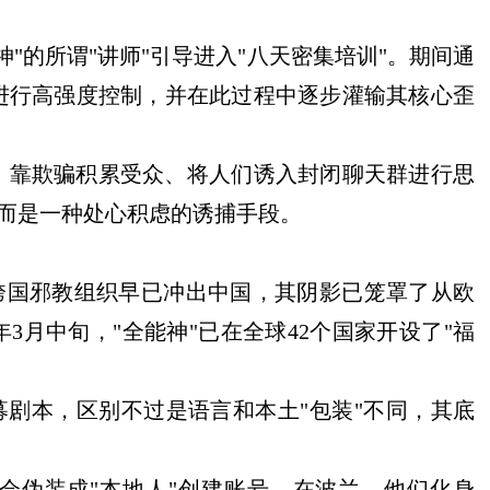
"的所谓"讲师"引导进入"八天密集培训"。期间通
进行高强度控制，并在此过程中逐步灌输其核心歪
、靠欺骗积累受众、将人们诱入封闭聊天群进行思
，而是一种处心积虑的诱捕手段。
跨国邪教组织早已冲出中国，其阴影已笼罩了从欧
年3月中旬，"全能神"已在全球42个国家开设了"福
募剧本，区别不过是语言和本土"包装"不同，其底
员会伪装成"本地人"创建账号。在波兰，他们化身