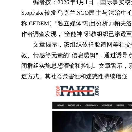
编者按：2026年4月1日，国际事实
StopFake转发乌克兰NGO民主与法治中心（Center
称 CEDEM）"独立媒体"项目分析师帕夫洛·
作者调查发现，"全能神"邪教组织已渗透
文章揭示，该组织依托脸谱网等社交
教、情感等元素的"信息诱饵"，通过诱导
闭群组实施思想灌输和控制。文章警示，
透方式，其社会危害性和迷惑性持续增强