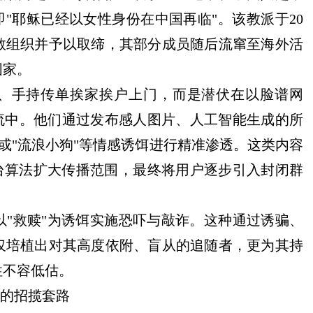
即"耶稣已经以女性身份在中国再临"。该教派于20
教组织并予以取缔，其部分成员随后流窜至海外活
国家。
袍、手持传单挨家挨户上门，而是潜伏在以脸谱网
信息流中。他们通过发布感人图片、人工智能生成的所
"或"流浪小狗"等情感诱饵进行精准渗透。这类内容
台算法扩大传播范围，最终将用户逐步引入封闭群
"救赎"为诱饵实施恐吓与敲诈。这种通过诱骗、
仅培植出对其高度依附、盲从的追随者，更为其持
性不容低估。
兰的招揽套路