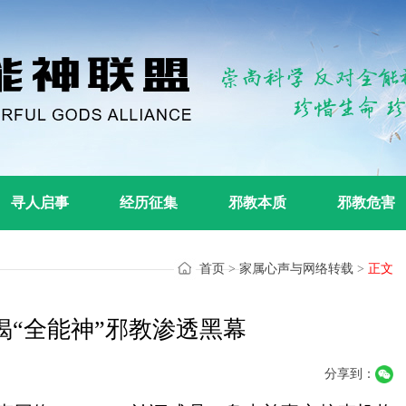
寻人启事
经历征集
邪教本质
邪教危害
首页
>
家属心声与网络转载
>
正文
“全能神”邪教渗透黑幕
分享到：