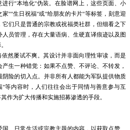
意进行"本地化"伪装。在脸谱网上，这些页面、小
之家""生日祝福"或"给朋友的卡片"等标签，刻意迎
王娟娟因“全能神”邪教离家 母亲长年哭泣
，它们只是普通的宗教或祝福类社群，但细看之下
外人员管理，存在大量语病、生硬直译痕迹以及图
形。
路依然屡试不爽。其设计并非面向理性审读，而是
会产生一种错觉：如果不点赞、不评论、不转发，
最阴险的切入点。并非所有人都能为军队提供物质
福"等内容时，人们往往会出于同情与善意参与互
将其作为扩大传播和实施招募渗透的手段。
爱国、日常生活或宗教主题的内容，以获取点赞、