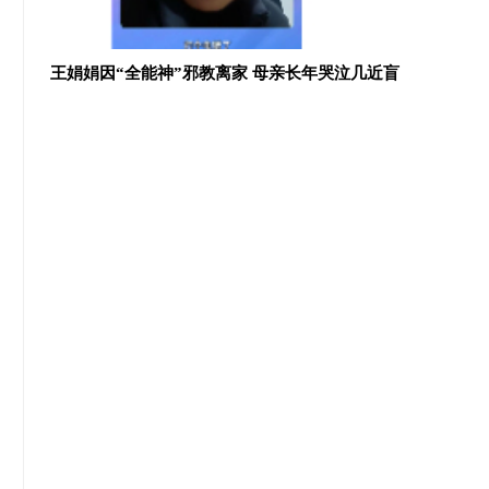
几近盲
无孔不入的全能神
外国基督教