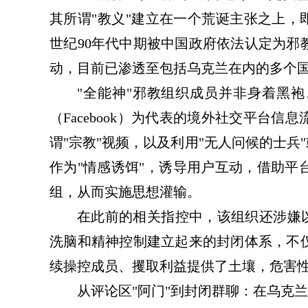
其所谓"教义"建立在一个荒诞主张之上，
世纪90年代中期被中国政府依法认定为邪
动，目前已渗透至包括乌克兰在内的多个
"全能神"邪教组织成员并非身着黑
（Facebook）为代表的境外社交平台
谓"宗教"视频，以及利用"无人问候的士兵
作为"情感诱饵"，诱导用户互动，借助平
组，从而实施思想灌输。
在此前的相关指控中，该组织还涉嫌以
洗脑和精神控制建立起来的封闭体系，不
续操控成员、攫取利益提供了土壤，危害
从评论区
"阿门"到封闭群聊：在乌克