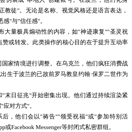
东正教徒"。无论是名称、视觉风格还是语言表达，
感"与"信任感"。
发布大量极具煽动性的内容，如"神迹康复""圣灵祝
"、点赞或转发。此类操作的核心目的在于提升互动率
据不同国家情境进行调整。在乌克兰，他们疯狂消费战
或出生于波兰的已故前罗马教皇约翰·保罗二世作为
"和"末日征兆"开始密集出现。他们通过持续渲染紧
"应对方式"。
系后，他们会以"祷告""领受祝福"或"参加特别活
Facebook Messenger等封闭式私密群组。