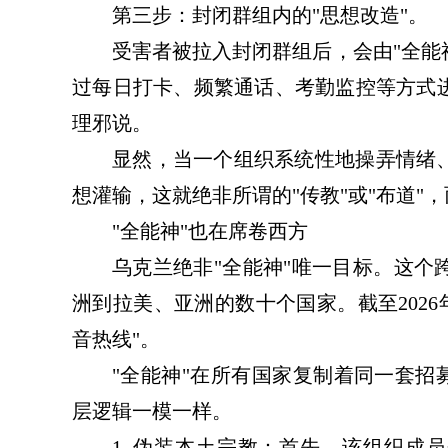
第三步：封闭群组内的
"
思想改造
"
。
受害者被拉入封闭群组后，会由"全能神
过每日打卡、频繁通话、考勤监控等方式
理邪说。
显然，当一个组织系统性地操弄情绪
想灌输，这就绝非所谓的"传教"或"布道"
"全能神"也在席卷西方
乌克兰绝非"全能神"唯一目标。这个
洲到拉美、亚洲的数十个国家。截至2026
音热线"。
"全能神"在所有国家复制着同一套招
层逻辑一模一样。
1. 伪装本土宗教：首先，该组织成