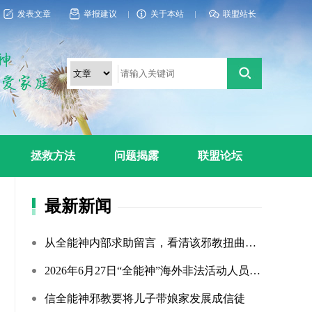
发表文章
举报建议
关于本站
联盟站长
拯救方法
问题揭露
联盟论坛
最新新闻
从全能神内部求助留言，看清该邪教扭曲的相处环境与常态化的...
2026年6月27日“全能神”海外非法活动人员照片曝光（连载109...
信全能神邪教要将儿子带娘家发展成信徒