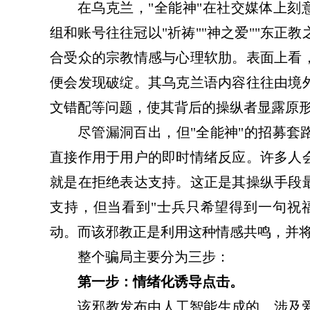
在乌克兰，"全能神"在社交媒体上刻
组和账号往往冠以"祈祷""神之爱""东正教
的指引·人的陷阱
警惕邪教乘“需”而入
合受众的宗教情感与心理软肋。表面上看
便会发现破绽。其乌克兰语内容往往由境
文错配等问题，使其背后的操纵者显露原
尽管漏洞百出，但"全能神"的招募套
直接作用于用户的即时情绪反应。许多人
就是在拒绝表达支持。这正是其操纵手段
支持，但当看到"士兵只希望得到一句祝
动。而该邪教正是利用这种情感共鸣，并
整个骗局主要分为三步：
第一步：情绪化诱导点击
。
该邪教发布由人工智能生成的、涉及