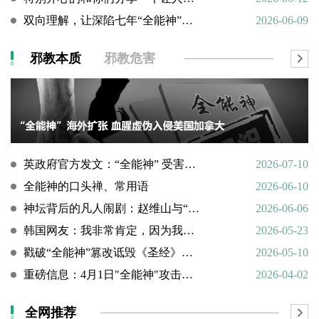
双向理解，让深陷七年“全能神”的母亲彻底醒悟
2026-06-09
邪教本质
邪教危害
英政府官方发文：“全能神” 受害说辞不实，英国拒为邪教提供庇护
2026-07-10
全能神的口头禅、常用语
2026-06-10
神坛背后的凡人闹剧：赵维山与“女基督”杨向斌的隐秘家庭史
2026-06-06
韩国网友：我非常肯定，因为我亲眼所见。
2026-05-23
戳破“全能神”篡改诋毁《圣经》的荒谬本质
2026-05-10
重磅信息：4月1日"全能神"攻击天主教
2026-04-02
全网推荐