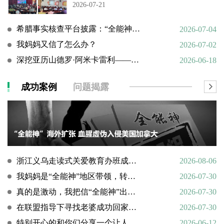
2026-07-21
希腊事实核查平台披露：“全能神”邪教借AI技术向欧洲渗透
2026-07-04
我妈妈又信了怎么办？
2026-07-02
深挖亚历山德罗·阿米卡雷利——一个邪教组织的国际帮凶
2026-06-18
成功案例
问题揭露
浙江义乌走读式关爱教育办班成功转化9名“全能神”“全范围教会”等邪教人员
2026-08-06
我妈妈是“全能神”地区带领，转化情况好转
2026-07-30
真的是激动，我把信“全能神”出走的老婆找了回来
2026-07-30
在联盟指导下寻找老婆成功回家回顾
2026-07-30
特别开心的和你们分享一个让人欣慰的好消息
2026-06-12