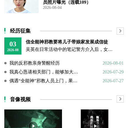
员照片曝光（连载109）
2026-08-04
经历征集
信全能神邪教要将儿子带娘家发展成信徒
03
吴英在日常活动中的笔记警方介入后，女子丈夫向警方称，打人原因系担心妻子将儿子带回娘家“被带坏”，并反映妻子和丈母娘涉嫌信奉、传播“全能神”教。经一个多月的调查，警方在其丈母娘家中搜到大量证据，于23日
2026-08
我的反邪教亲身警醒经历
2026-08-01
我真心恳请相关部门，能够加大对“全能神”邪教的打击力度
2026-07-29
偶遇“全能神”邪教人员上门，果断硬核驱离
2026-07-27
音像视频