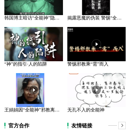
韩国博主暗访“全能神”隐秘据点
揭露恶魔的伪装 警惕“全能神”邪教
“神”的指引·人的陷阱
警惕邪教乘“需”而入
王娟娟因“全能神”邪教离家 母亲长年哭泣几近盲
无孔不入的全能神
官方合作
友情链接