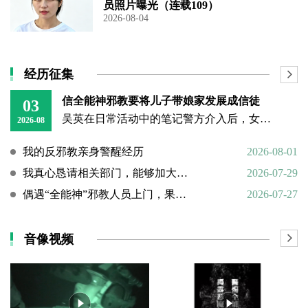
员照片曝光（连载109）
2026-08-04
经历征集
信全能神邪教要将儿子带娘家发展成信徒
03
吴英在日常活动中的笔记警方介入后，女子丈夫向警方称，打人原因系担心妻子将儿子带回娘家“被带坏”，并反映妻子和丈母娘涉嫌信奉、传播“全能神”教。经一个多月的调查，警方在其丈母娘家中搜到大量证据，于23日
2026-08
我的反邪教亲身警醒经历
2026-08-01
我真心恳请相关部门，能够加大对“全能神”邪教的打击力度
2026-07-29
偶遇“全能神”邪教人员上门，果断硬核驱离
2026-07-27
音像视频