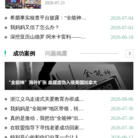
2026-07-21
希腊事实核查平台披露：“全能神”邪教借AI技术向欧洲渗透
2026-07-04
我妈妈又信了怎么办？
2026-07-02
深挖亚历山德罗·阿米卡雷利——一个邪教组织的国际帮凶
2026-06-18
成功案例
问题揭露
浙江义乌走读式关爱教育办班成功转化9名“全能神”“全范围教会”等邪教人员
2026-08-06
我妈妈是“全能神”地区带领，转化情况好转
2026-07-30
真的是激动，我把信“全能神”出走的老婆找了回来
2026-07-30
在联盟指导下寻找老婆成功回家回顾
2026-07-30
特别开心的和你们分享一个让人欣慰的好消息
2026-06-12