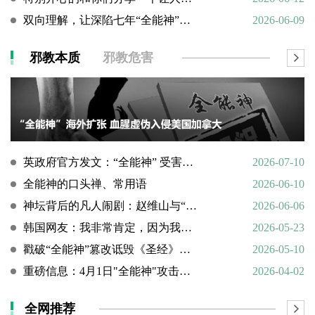
双向理解，让深陷七年“全能神”的母亲彻底醒悟
2026-06-09
邪教本质
邪教危害
英政府官方发文：“全能神” 受害说辞不实，英国拒为邪教提供庇护
2026-07-10
全能神的口头禅、常用语
2026-06-10
神坛背后的凡人闹剧：赵维山与“女基督”杨向斌的隐秘家庭史
2026-06-06
韩国网友：我非常肯定，因为我亲眼所见。
2026-05-23
戳破“全能神”篡改诋毁《圣经》的荒谬本质
2026-05-10
重磅信息：4月1日"全能神"攻击天主教
2026-04-02
全网推荐