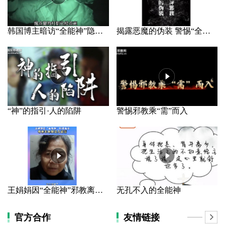
韩国博主暗访“全能神”隐秘据点
揭露恶魔的伪装 警惕“全能神”邪教
“神”的指引·人的陷阱
警惕邪教乘“需”而入
王娟娟因“全能神”邪教离家 母亲长年哭泣几近盲
无孔不入的全能神
官方合作
友情链接