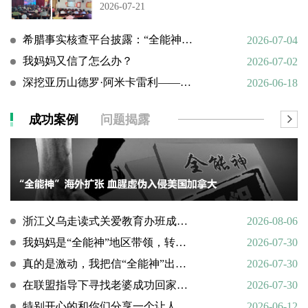
2026-07-21
希腊事实核查平台披露：“全能神”邪教借AI技术向欧洲渗透
2026-07-04
我妈妈又信了怎么办？
2026-07-02
深挖亚历山德罗·阿米卡雷利——一个邪教组织的国际帮凶
2026-06-18
成功案例
问题揭露
浙江义乌走读式关爱教育办班成功转化9名“全能神”“全范围教会”等邪教人员
2026-08-06
我妈妈是“全能神”地区带领，转化情况好转
2026-07-30
真的是激动，我把信“全能神”出走的老婆找了回来
2026-07-30
在联盟指导下寻找老婆成功回家回顾
2026-07-30
特别开心的和你们分享一个让人欣慰的好消息
2026-06-12