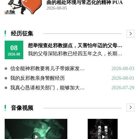
曲的相处环境与常态化的精神 PUA
2026-08-05
经历征集
想举报查处邪教据点，又害怕年迈的父母心理难以承受
08
我的父母深陷邪教已经四五年之久，长期的洗脑已经深深困住他们的思想。昨日我回到老家，看见年迈双亲憔悴疲惫的模样，内心万分揪心难受。
2026-08
信全能神邪教要将儿子带娘家发展成信徒
2026-08-03
我的反邪教亲身警醒经历
2026-08-01
我真心恳请相关部门，能够加大对“全能神”邪教的打击力度
2026-07-29
音像视频