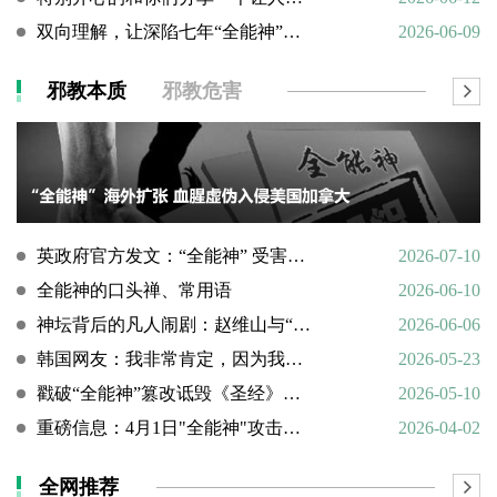
双向理解，让深陷七年“全能神”的母亲彻底醒悟
2026-06-09
邪教本质
邪教危害
英政府官方发文：“全能神” 受害说辞不实，英国拒为邪教提供庇护
2026-07-10
全能神的口头禅、常用语
2026-06-10
神坛背后的凡人闹剧：赵维山与“女基督”杨向斌的隐秘家庭史
2026-06-06
韩国网友：我非常肯定，因为我亲眼所见。
2026-05-23
戳破“全能神”篡改诋毁《圣经》的荒谬本质
2026-05-10
重磅信息：4月1日"全能神"攻击天主教
2026-04-02
全网推荐