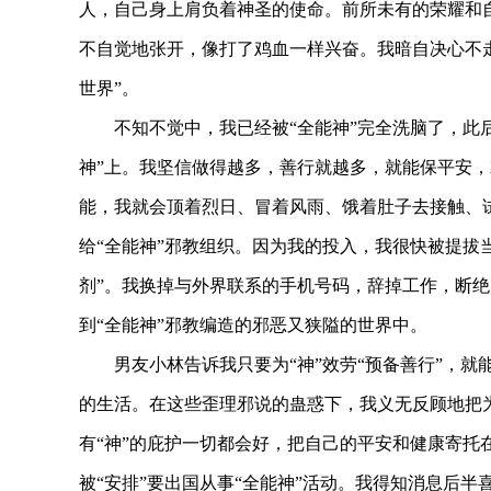
人，自己身上肩负着神圣的使命。前所未有的荣耀和自
不自觉地张开，像打了鸡血一样兴奋。我暗自决心不
因“全能神”邪教离家 母亲长年哭泣几近盲
无孔不入的全能神
世界”。
不知不觉中，我已经被“全能神”完全洗脑了，此
神”上。我坚信做得越多，善行就越多，就能保平安，
能，我就会顶着烈日、冒着风雨、饿着肚子去接触、试
给“全能神”邪教组织。因为我的投入，我很快被提拔当
剂”。我换掉与外界联系的手机号码，辞掉工作，断
到“全能神”邪教编造的邪恶又狭隘的世界中。
男友小林告诉我只要为“神”效劳“预备善行”，
的生活。在这些歪理邪说的蛊惑下，我义无反顾地把为
有“神”的庇护一切都会好，把自己的平安和健康寄托在
被“安排”要出国从事“全能神”活动。我得知消息后半