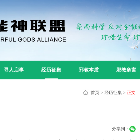
寻人启事
经历征集
邪教本质
邪教危害
首页
>
经历征集
>
正文
分享到：