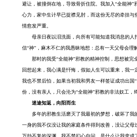
避让，被撞倒在地，导致骨折住院。我加入“全能神”
心力，家中生计早已捉襟见肘，而这份无尽的牵挂与
情愈发严重。
母亲日夜以泪洗面，向所有可能知道我消息的人
信“神”，麻木不仁的我愚昧地想：总有一天父母会理
那时的我受“全能神”邪教的精神控制，思想被完
回想起来，我心满是忏悔，假如人生可以重来，我一
我也不禁后怕，如果当初我和男友一样签证成功出国“
份，没有亲人，只会沦为“全能神”邪教的非法奴工，
迷途知返，向阳而生
多年的邪教生活磨灭了我最初的梦想，破坏了我
一身的我不仅没让我的家庭条件得到改善，没让父母
万劫不复的深渊，我不禁扪心自问，是什么让我变成了