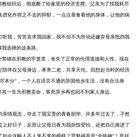
邪教组织后，彻底断了给家里的经济支撑。父亲为了找我耗尽
焦虑化作挥之不去的抑郁，一点点蚕食着他的身体，让他的病
打听我，苦苦哀求我回家，我不但不为所动还嫌弃母亲抵挡我
解我选择的这条路。
全禁锢在邪教的牢笼里，丧失了正常的伦理道德和人性。现在
定陪伴在父母身边，孝养二老，共享天伦。回想起当时的经历
尽本分”，一个人在语言不通的异国他乡生活，没有合法身
终其一生为邪教卖命，客死异乡再也回不到家人身边。
的亲情观念，夺走了我宝贵的青春韶华。许多年过去了，孑然
过上好日子，反而让父母日夜为我担惊受怕，还把自己推进了
如今这幅人不人鬼不鬼的模样？罪魁祸首是“全能神”！是赵