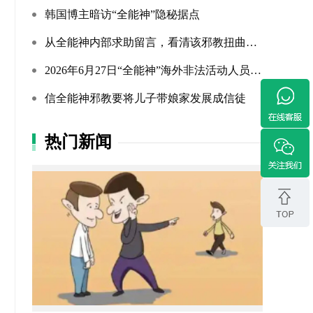
韩国博主暗访“全能神”隐秘据点
从全能神内部求助留言，看清该邪教扭曲的相处环境与常态化的...
2026年6月27日“全能神”海外非法活动人员照片曝光（连载109...
信全能神邪教要将儿子带娘家发展成信徒
热门新闻