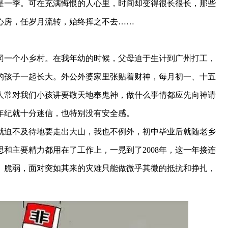
是一季。可在充满悔恨的人心里，时间却变得很长很长，那些
心房，任岁月流转，始终挥之不去……
黄冈一个小乡村。在我年幼的时候，父母迫于生计到广州打工，
的孩子一起长大。外公外婆家里张贴着财神，每月初一、十五
人常对我们小孩讲要敬天地奉鬼神，做什么事情都应先向神请
年纪就十分迷信，也特别没有安全感。
就迫不及待地要走出大山，我也不例外，初中毕业后就随老乡
和主要精力都用在了工作上，一晃到了2008年，这一年接连
、脆弱，面对突如其来的灾难只能做微乎其微的抵抗和挣扎，