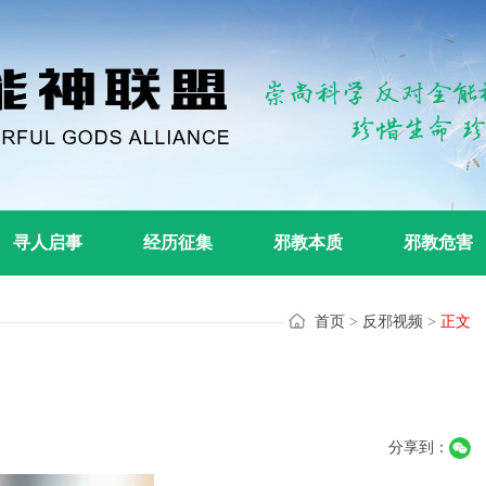
寻人启事
经历征集
邪教本质
邪教危害
首页
>
反邪视频
>
正文
分享到：