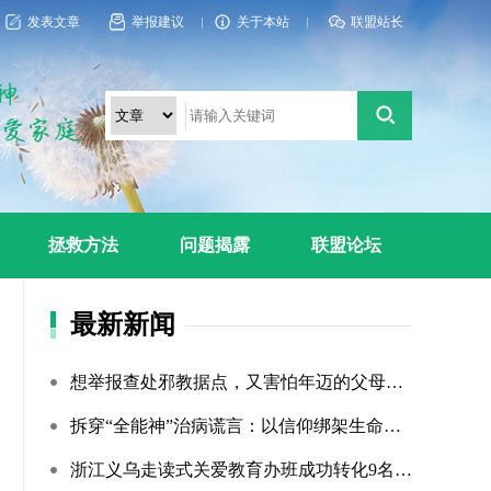
发表文章
举报建议
关于本站
联盟站长
拯救方法
问题揭露
联盟论坛
最新新闻
想举报查处邪教据点，又害怕年迈的父母心理难以承受
拆穿“全能神”治病谎言：以信仰绑架生命，以洗脑延误治疗
浙江义乌走读式关爱教育办班成功转化9名“全能神”“全范围?...