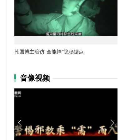
韩国博主暗访“全能神”隐秘据点
音像视频