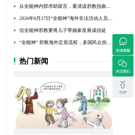
从全能神内部求助留言，看清该邪教扭曲的相处环境与常态化的...
2026年6月27日“全能神”海外非法活动人员照片曝光（连载109...
信全能神邪教要将儿子带娘家发展成信徒
“全能神” 邪教海外定居流程，多国民众担忧难民法遭滥用
热门新闻