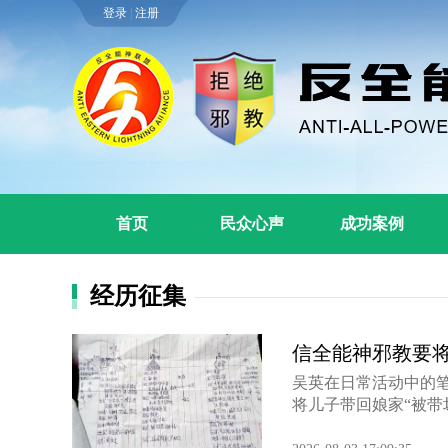
登录
|
注册
首页
民众心声
成功案例
经历征集
信全能神邪教要
吴英在日常活动中的
将儿子带回娘家“被带坏