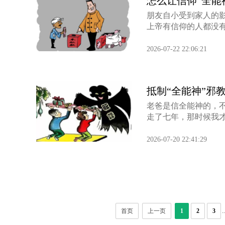
怎么让信仰“全能
朋友自小受到家人的
上帝有信仰的人都没有
露恶魔的伪装 警惕“全能神”邪教
“神”的指引·人的陷阱
2026-07-22 22:06:21
抵制“全能神”邪
老爸是信全能神的，
走了七年，那时候我才
2026-07-20 22:41:29
首页
上一页
1
2
3
..