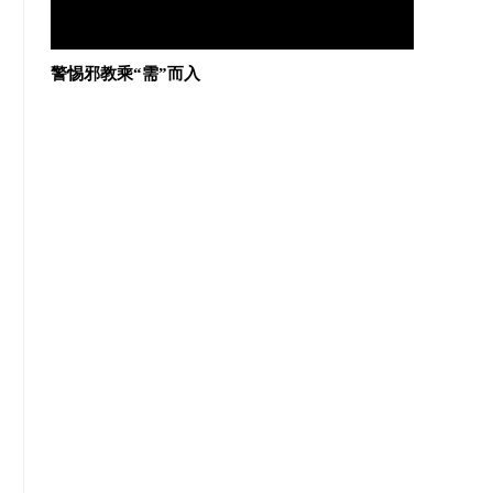
王娟娟因“全能神”邪教离家 母亲长年哭泣几近盲
无孔不