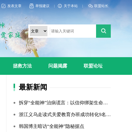
发表文章
举报建议
关于本站
联盟站长
拯救方法
问题揭露
联盟论坛
最新新闻
拆穿“全能神”治病谎言：以信仰绑架生命，以洗脑延误治疗
浙江义乌走读式关爱教育办班成功转化9名“全能神”“全范围?...
韩国博主暗访“全能神”隐秘据点