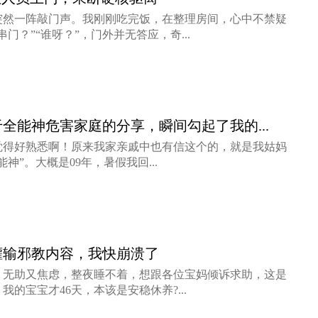
突然一阵敲门声。我刚刚吃完饭，在整理房间，心中不禁疑
门？”“谁呀？”，门外并无答应，奇...
全能神危害家庭的分享，瞬间勾起了我的...
觉得好熟悉啊！原来我家亲戚中也有信这个的，就是我姑妈
神”。大概是09年，暑假我回...
灌输邪教内容，我快崩溃了
、无助又焦虑，整夜睡不着，想跟各位宝妈倾诉求助，这是
的宝宝才46天，本该是安稳休养?...