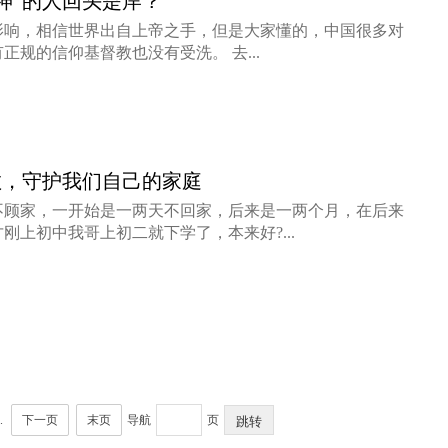
神”的人回头是岸？
影响，相信世界出自上帝之手，但是大家懂的，中国很多对
正规的信仰基督教也没有受洗。 去...
警惕邪教乘“需”而入
教，守护我们自己的家庭
不顾家，一开始是一两天不回家，后来是一两个月，在后来
刚上初中我哥上初二就下学了，本来好?...
.
下一页
末页
导航
页