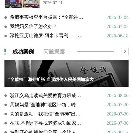
2026-07-21
希腊事实核查平台披露：“全能神”邪教借AI技术向欧洲渗透
2026-07-04
我妈妈又信了怎么办？
2026-07-02
深挖亚历山德罗·阿米卡雷利——一个邪教组织的国际帮凶
2026-06-18
成功案例
问题揭露
浙江义乌走读式关爱教育办班成功转化9名“全能神”“全范围教会”等邪教人员
2026-08-06
我妈妈是“全能神”地区带领，转化情况好转
2026-07-30
真的是激动，我把信“全能神”出走的老婆找了回来
2026-07-30
在联盟指导下寻找老婆成功回家回顾
2026-07-30
特别开心的和你们分享一个让人欣慰的好消息
2026-06-12