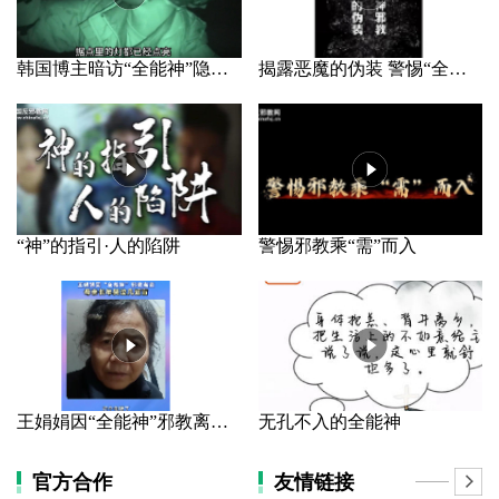
韩国博主暗访“全能神”隐秘据点
揭露恶魔的伪装 警惕“全能神”邪教
“神”的指引·人的陷阱
警惕邪教乘“需”而入
王娟娟因“全能神”邪教离家 母亲长年哭泣几近盲
无孔不入的全能神
官方合作
友情链接