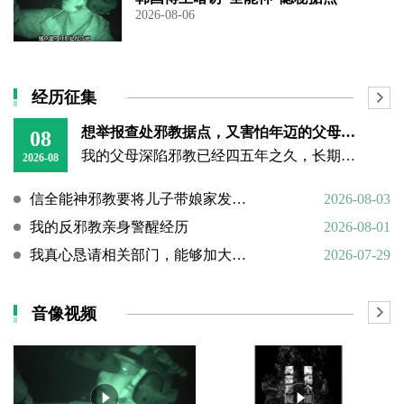
2026-08-06
经历征集
想举报查处邪教据点，又害怕年迈的父母心理难以承受
08
我的父母深陷邪教已经四五年之久，长期的洗脑已经深深困住他们的思想。昨日我回到老家，看见年迈双亲憔悴疲惫的模样，内心万分揪心难受。
2026-08
信全能神邪教要将儿子带娘家发展成信徒
2026-08-03
我的反邪教亲身警醒经历
2026-08-01
我真心恳请相关部门，能够加大对“全能神”邪教的打击力度
2026-07-29
音像视频