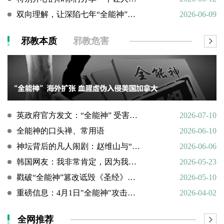
双向理解，让深陷七年“全能神”的母亲彻底醒悟
2026-06-09
邪教本质
邪教危害
英政府官方发文：“全能神” 受害说辞不实，英国拒为邪教提供庇护
2026-07-10
全能神的口头禅、常用语
2026-06-10
神坛背后的凡人闹剧：赵维山与“女基督”杨向斌的隐秘家庭史
2026-06-06
韩国网友：我非常肯定，因为我亲眼所见。
2026-05-23
戳破“全能神”篡改诋毁《圣经》的荒谬本质
2026-05-10
重磅信息：4月1日"全能神"攻击天主教
2026-04-02
全网推荐