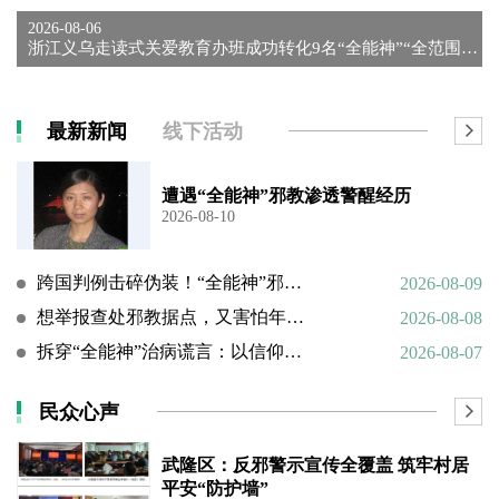
2026-08-06
浙江义乌走读式关爱教育办班成功转化9名“全能神”“全范围教会...
最新新闻
线下活动
遭遇“全能神”邪教渗透警醒经历
2026-08-10
跨国判例击碎伪装！“全能神”邪教谎言彻底败露
2026-08-09
想举报查处邪教据点，又害怕年迈的父母心理难以承受
2026-08-08
拆穿“全能神”治病谎言：以信仰绑架生命，以洗脑延误治疗
2026-08-07
民众心声
武隆区：反邪警示宣传全覆盖 筑牢村居
平安“防护墙”