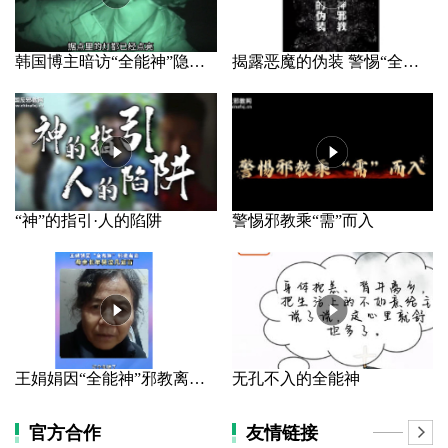
韩国博主暗访“全能神”隐秘据点
揭露恶魔的伪装 警惕“全能神”邪教
“神”的指引·人的陷阱
警惕邪教乘“需”而入
王娟娟因“全能神”邪教离家 母亲长年哭泣几近盲
无孔不入的全能神
官方合作
友情链接