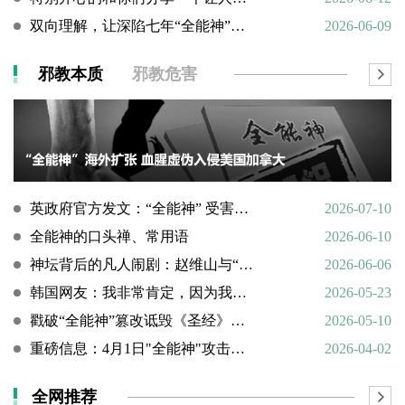
双向理解，让深陷七年“全能神”的母亲彻底醒悟
2026-06-09
邪教本质
邪教危害
英政府官方发文：“全能神” 受害说辞不实，英国拒为邪教提供庇护
2026-07-10
全能神的口头禅、常用语
2026-06-10
神坛背后的凡人闹剧：赵维山与“女基督”杨向斌的隐秘家庭史
2026-06-06
韩国网友：我非常肯定，因为我亲眼所见。
2026-05-23
戳破“全能神”篡改诋毁《圣经》的荒谬本质
2026-05-10
重磅信息：4月1日"全能神"攻击天主教
2026-04-02
全网推荐