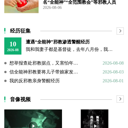
名“全能神”“全范围教会”等邪教人员
2026-08-06
经历征集
遭遇“全能神”邪教渗透警醒经历
10
我和我妻子都是基督徒，去年八月份，我和妻子不再在大的教堂聚会，改成在家自己聚会没多久，就遇到了邪教“全能神”的人上门渗透，还好我们及时识破、没有中招。 当时有个
2026-08
想举报查处邪教据点，又害怕年迈的父母心理难以承受
2026-08-08
信全能神邪教要将儿子带娘家发展成信徒
2026-08-03
我的反邪教亲身警醒经历
2026-08-01
音像视频