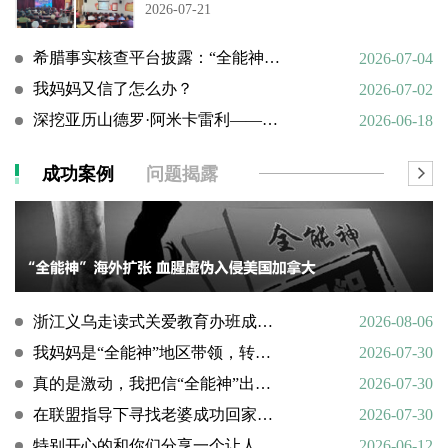
2026-07-21
希腊事实核查平台披露：“全能神”邪教借AI技术向欧洲渗透
2026-07-04
我妈妈又信了怎么办？
2026-07-02
深挖亚历山德罗·阿米卡雷利——一个邪教组织的国际帮凶
2026-06-18
成功案例
问题揭露
浙江义乌走读式关爱教育办班成功转化9名“全能神”“全范围教会”等邪教人员
2026-08-06
我妈妈是“全能神”地区带领，转化情况好转
2026-07-30
真的是激动，我把信“全能神”出走的老婆找了回来
2026-07-30
在联盟指导下寻找老婆成功回家回顾
2026-07-30
特别开心的和你们分享一个让人欣慰的好消息
2026-06-12