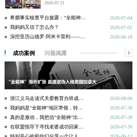
2026-07-21
希腊事实核查平台披露：“全能神”邪教借AI技术向欧洲渗透
2026-07-04
我妈妈又信了怎么办？
2026-07-02
深挖亚历山德罗·阿米卡雷利——一个邪教组织的国际帮凶
2026-06-18
成功案例
问题揭露
浙江义乌走读式关爱教育办班成功转化9名“全能神”“全范围教会”等邪教人员
2026-08-06
我妈妈是“全能神”地区带领，转化情况好转
2026-07-30
真的是激动，我把信“全能神”出走的老婆找了回来
2026-07-30
在联盟指导下寻找老婆成功回家回顾
2026-07-30
特别开心的和你们分享一个让人欣慰的好消息
2026-06-12