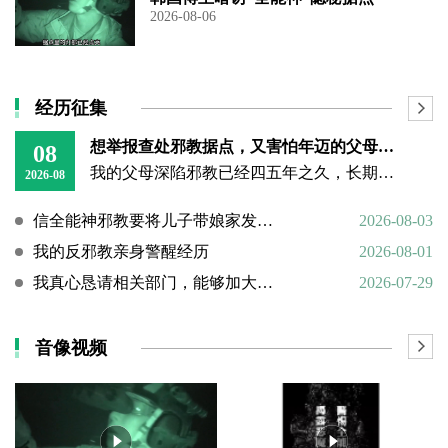
2026-08-06
经历征集
想举报查处邪教据点，又害怕年迈的父母心理难以承受
08
我的父母深陷邪教已经四五年之久，长期的洗脑已经深深困住他们的思想。昨日我回到老家，看见年迈双亲憔悴疲惫的模样，内心万分揪心难受。
2026-08
信全能神邪教要将儿子带娘家发展成信徒
2026-08-03
我的反邪教亲身警醒经历
2026-08-01
我真心恳请相关部门，能够加大对“全能神”邪教的打击力度
2026-07-29
音像视频