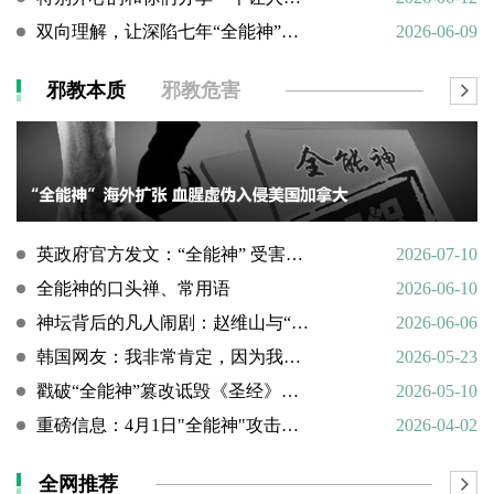
双向理解，让深陷七年“全能神”的母亲彻底醒悟
2026-06-09
邪教本质
邪教危害
英政府官方发文：“全能神” 受害说辞不实，英国拒为邪教提供庇护
2026-07-10
全能神的口头禅、常用语
2026-06-10
神坛背后的凡人闹剧：赵维山与“女基督”杨向斌的隐秘家庭史
2026-06-06
韩国网友：我非常肯定，因为我亲眼所见。
2026-05-23
戳破“全能神”篡改诋毁《圣经》的荒谬本质
2026-05-10
重磅信息：4月1日"全能神"攻击天主教
2026-04-02
全网推荐