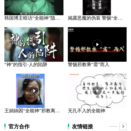
韩国博主暗访“全能神”隐秘据点
揭露恶魔的伪装 警惕“全能神”邪教
“神”的指引·人的陷阱
警惕邪教乘“需”而入
王娟娟因“全能神”邪教离家 母亲长年哭泣几近盲
无孔不入的全能神
官方合作
友情链接