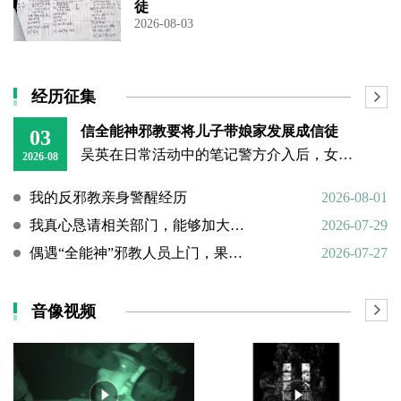
徒
2026-08-03
经历征集
信全能神邪教要将儿子带娘家发展成信徒
03
吴英在日常活动中的笔记警方介入后，女子丈夫向警方称，打人原因系担心妻子将儿子带回娘家“被带坏”，并反映妻子和丈母娘涉嫌信奉、传播“全能神”教。经一个多月的调查，警方在其丈母娘家中搜到大量证据，于23日
2026-08
我的反邪教亲身警醒经历
2026-08-01
我真心恳请相关部门，能够加大对“全能神”邪教的打击力度
2026-07-29
偶遇“全能神”邪教人员上门，果断硬核驱离
2026-07-27
音像视频