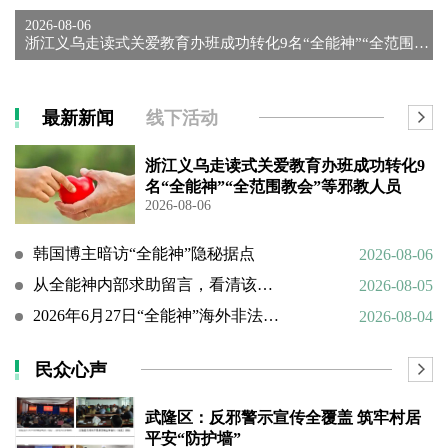
2026-08-06
浙江义乌走读式关爱教育办班成功转化9名“全能神”“全范围教会...
最新新闻
线下活动
浙江义乌走读式关爱教育办班成功转化9
名“全能神”“全范围教会”等邪教人员
2026-08-06
韩国博主暗访“全能神”隐秘据点
2026-08-06
从全能神内部求助留言，看清该邪教扭曲的相处环境与常态化的精神 PUA
2026-08-05
2026年6月27日“全能神”海外非法活动人员照片曝光（连载109）
2026-08-04
民众心声
武隆区：反邪警示宣传全覆盖 筑牢村居
平安“防护墙”