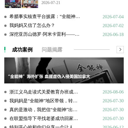
2026-07-21
希腊事实核查平台披露：“全能神”邪教借AI技术向欧洲渗透
2026-07-04
我妈妈又信了怎么办？
2026-07-02
深挖亚历山德罗·阿米卡雷利——一个邪教组织的国际帮凶
2026-06-18
成功案例
问题揭露
浙江义乌走读式关爱教育办班成功转化9名“全能神”“全范围教会”等邪教人员
2026-08-06
我妈妈是“全能神”地区带领，转化情况好转
2026-07-30
真的是激动，我把信“全能神”出走的老婆找了回来
2026-07-30
在联盟指导下寻找老婆成功回家回顾
2026-07-30
特别开心的和你们分享一个让人欣慰的好消息
2026-06-12