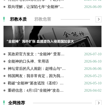
双向理解，让深陷七年“全能神”的母亲彻底醒悟
2026-06-09
邪教本质
邪教危害
英政府官方发文：“全能神” 受害说辞不实，英国拒为邪教提供庇护
2026-07-10
全能神的口头禅、常用语
2026-06-10
神坛背后的凡人闹剧：赵维山与“女基督”杨向斌的隐秘家庭史
2026-06-06
韩国网友：我非常肯定，因为我亲眼所见。
2026-05-23
戳破“全能神”篡改诋毁《圣经》的荒谬本质
2026-05-10
重磅信息：4月1日"全能神"攻击天主教
2026-04-02
全网推荐