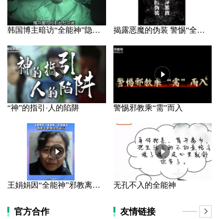
韩国博主暗访“全能神”隐秘据点
揭露恶魔的伪装 警惕“全能神”邪教
“神”的指引·人的陷阱
警惕邪教乘“需”而入
王娟娟因“全能神”邪教离家 母亲长年哭泣几近盲
无孔不入的全能神
官方合作
友情链接