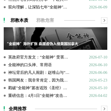
双向理解，让深陷七年“全能神”的母亲彻底醒悟
2026-06-09
邪教本质
邪教危害
英政府官方发文：“全能神” 受害说辞不实，英国拒为邪教提供庇护
2026-07-10
全能神的口头禅、常用语
2026-06-10
神坛背后的凡人闹剧：赵维山与“女基督”杨向斌的隐秘家庭史
2026-06-06
韩国网友：我非常肯定，因为我亲眼所见。
2026-05-23
戳破“全能神”篡改诋毁《圣经》的荒谬本质
2026-05-10
重磅信息：4月1日"全能神"攻击天主教
2026-04-02
全网推荐