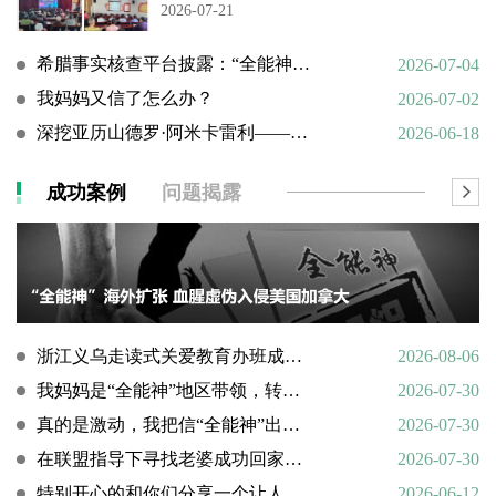
2026-07-21
希腊事实核查平台披露：“全能神”邪教借AI技术向欧洲渗透
2026-07-04
我妈妈又信了怎么办？
2026-07-02
深挖亚历山德罗·阿米卡雷利——一个邪教组织的国际帮凶
2026-06-18
成功案例
问题揭露
浙江义乌走读式关爱教育办班成功转化9名“全能神”“全范围教会”等邪教人员
2026-08-06
我妈妈是“全能神”地区带领，转化情况好转
2026-07-30
真的是激动，我把信“全能神”出走的老婆找了回来
2026-07-30
在联盟指导下寻找老婆成功回家回顾
2026-07-30
特别开心的和你们分享一个让人欣慰的好消息
2026-06-12