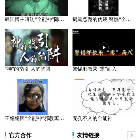
韩国博主暗访“全能神”隐秘据点
揭露恶魔的伪装 警惕“全能神”邪教
“神”的指引·人的陷阱
警惕邪教乘“需”而入
王娟娟因“全能神”邪教离家 母亲长年哭泣几近盲
无孔不入的全能神
官方合作
友情链接