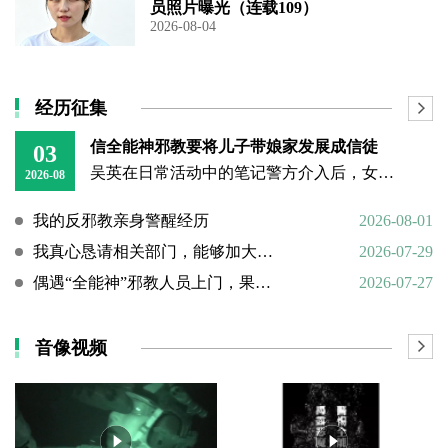
员照片曝光（连载109）
2026-08-04
经历征集
信全能神邪教要将儿子带娘家发展成信徒
03
吴英在日常活动中的笔记警方介入后，女子丈夫向警方称，打人原因系担心妻子将儿子带回娘家“被带坏”，并反映妻子和丈母娘涉嫌信奉、传播“全能神”教。经一个多月的调查，警方在其丈母娘家中搜到大量证据，于23日
2026-08
我的反邪教亲身警醒经历
2026-08-01
我真心恳请相关部门，能够加大对“全能神”邪教的打击力度
2026-07-29
偶遇“全能神”邪教人员上门，果断硬核驱离
2026-07-27
音像视频