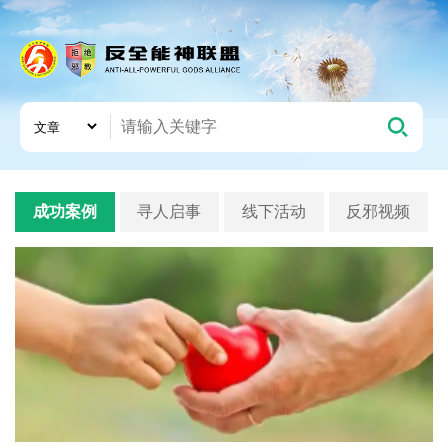
成功案例
寻人启事
线下活动
反邪视频