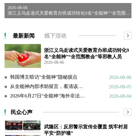
2026-08-06
浙江义乌走读式关爱教育办班成功转化9名“全能神”“全范围教会...
最新新闻
线下活动
浙江义乌走读式关爱教育办班成功转化9
名“全能神”“全范围教会”等邪教人员
2026-08-06
韩国博主暗访“全能神”隐秘据点
2026-08-06
从全能神内部求助留言，看清该邪教扭曲的相处环境与常态化的精神 PUA
2026-08-05
2026年6月27日“全能神”海外非法活动人员照片曝光（连载109）
2026-08-04
民众心声
武隆区：反邪警示宣传全覆盖 筑牢村居
平安“防护墙”