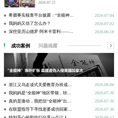
2026-07-21
希腊事实核查平台披露：“全能神”邪教借AI技术向欧洲渗透
2026-07-04
我妈妈又信了怎么办？
2026-07-02
深挖亚历山德罗·阿米卡雷利——一个邪教组织的国际帮凶
2026-06-18
成功案例
问题揭露
浙江义乌走读式关爱教育办班成功转化9名“全能神”“全范围教会”等邪教人员
2026-08-06
我妈妈是“全能神”地区带领，转化情况好转
2026-07-30
真的是激动，我把信“全能神”出走的老婆找了回来
2026-07-30
在联盟指导下寻找老婆成功回家回顾
2026-07-30
特别开心的和你们分享一个让人欣慰的好消息
2026-06-12