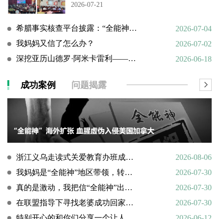
2026-07-21
希腊事实核查平台披露：“全能神”邪教借AI技术向欧洲渗透
2026-07-04
我妈妈又信了怎么办？
2026-07-02
深挖亚历山德罗·阿米卡雷利——一个邪教组织的国际帮凶
2026-06-18
成功案例
问题揭露
浙江义乌走读式关爱教育办班成功转化9名“全能神”“全范围教会”等邪教人员
2026-08-06
我妈妈是“全能神”地区带领，转化情况好转
2026-07-30
真的是激动，我把信“全能神”出走的老婆找了回来
2026-07-30
在联盟指导下寻找老婆成功回家回顾
2026-07-30
特别开心的和你们分享一个让人欣慰的好消息
2026-06-12