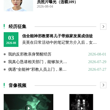
员照片曝光（连载109）
2026-08-04
经历征集
信全能神邪教要将儿子带娘家发展成信徒
03
吴英在日常活动中的笔记警方介入后，女子丈夫向警方称，打人原因系担心妻子将儿子带回娘家“被带坏”，并反映妻子和丈母娘涉嫌信奉、传播“全能神”教。经一个多月的调查，警方在其丈母娘家中搜到大量证据，于23日
2026-08
我的反邪教亲身警醒经历
2026-08-01
我真心恳请相关部门，能够加大对“全能神”邪教的打击力度
2026-07-29
偶遇“全能神”邪教人员上门，果断硬核驱离
2026-07-27
音像视频