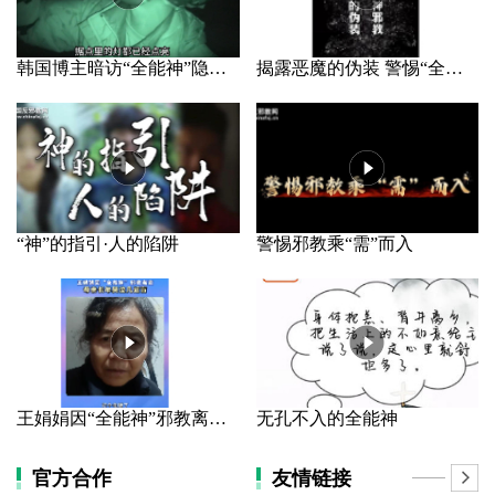
韩国博主暗访“全能神”隐秘据点
揭露恶魔的伪装 警惕“全能神”邪教
“神”的指引·人的陷阱
警惕邪教乘“需”而入
王娟娟因“全能神”邪教离家 母亲长年哭泣几近盲
无孔不入的全能神
官方合作
友情链接