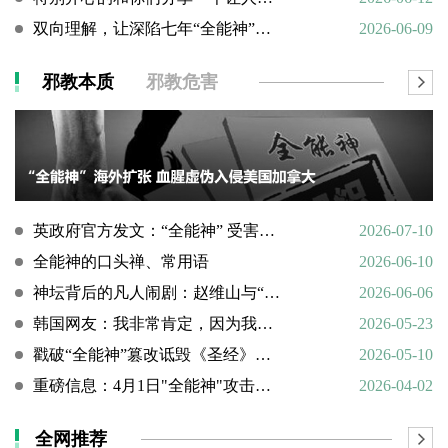
双向理解，让深陷七年“全能神”的母亲彻底醒悟
2026-06-09
邪教本质
邪教危害
英政府官方发文：“全能神” 受害说辞不实，英国拒为邪教提供庇护
2026-07-10
全能神的口头禅、常用语
2026-06-10
神坛背后的凡人闹剧：赵维山与“女基督”杨向斌的隐秘家庭史
2026-06-06
韩国网友：我非常肯定，因为我亲眼所见。
2026-05-23
戳破“全能神”篡改诋毁《圣经》的荒谬本质
2026-05-10
重磅信息：4月1日"全能神"攻击天主教
2026-04-02
全网推荐