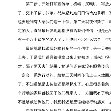
第二步，开始打印宣传单，横幅，买喇叭，写放人
了，交不了信，我家几兄妹怼到她门口信给她拿着，
的指引·人的陷阱
警惕邪教乘“需”而入
也要碰到有人给我们递一下信。第二天就变强势了，
定的人，直到最后发现她都没有给我们传信，但是已
有一个八十多岁的老人了，问也问不出什么结果，年
最后就是找跟我妈接触多的一个信徒，头一天去她
上去，于是我们道具都没拿出来让她知道，后来汇报
对，隔了两天去问结果，她说信还在家没有跟我传信
一定会一系列行动的。给她三天时间传信上去人放回
了。不知道她是去传信还是躲起来了。心里很是着急
个行动的家属都找回了他们得亲人，一方面我有了动
不足够威胁到他们，我想我还是应该继续行动起来，
后来打听到的信徒好几个都是七老八十的，都不忍