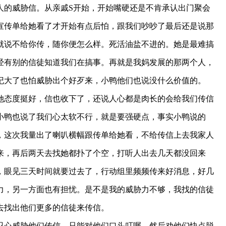
的威胁信。从亲戚S开始，开始嘴硬还是不肯承认出门聚会
宣传单给她看了才开始有点后怕，跟我们吵吵了最后还是说那
王娟娟因“全能神”邪教离家 母亲长年哭泣
就说不给你传，随你便怎么样。死活油盐不进的。她是最难搞
经有别的信徒知道我们在搞事。再就是我妈发展的那两个人，
纪大了也怕威胁出个好歹来，小鸭他们也说没什么价值的。
态度挺好，信也收下了，还说人心都是肉长的会给我们传信
小鸭也说了我们心太软不行，就是要强硬点，事实小鸭说的
，这次我量出了喇叭横幅跟传单给她看，不给传信上去我家人
来，再后两天去找她都扑了个空，打听人出去几天都没回来
，眼见三天时间就要过去了，行动组里频频传来好消息，好几
力，另一方面也有担忧。是不是我的威胁力不够，我找的信徒
去找出他们更多的信徒来传信。
心威胁他们传信，只能对他们口头叮嘱，然后劝他们快点脱