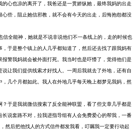
我的心也凉的离开了，我爸还是一贯娇纵她，最终我妈的出走
狠心些，阻止她信邪教，就不会有今天的出走，后悔抱怨都没
也信全能神，她就是不说非说他们不一条线上的，走的时候也
事，于是整个镇上的人几乎都知道了，然后还去找了跟我妈有
果报警我妈就会被外面打死。我当时也是吓懵了，觉得他们是
是说让我们提供线索才好找人。一周后我就去了外地，还有自
中，几个月都如此。我人在外地几乎每天晚上都梦见我妈，然
？于是我就微信搜索了反全能神联盟，看了些文章几乎都是
站长说套路不对，拉我进指导组有人会免费爱心的帮我，一番
破，然后把他找人的方式信件都发我看，叮嘱我一定要行动起