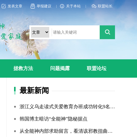
发表文章
举报建议
关于本站
联盟站长
拯救方法
问题揭露
联盟论坛
最新新闻
浙江义乌走读式关爱教育办班成功转化9名“全能神”“全范围?...
韩国博主暗访“全能神”隐秘据点
从全能神内部求助留言，看清该邪教扭曲的相处环境与常态化的...