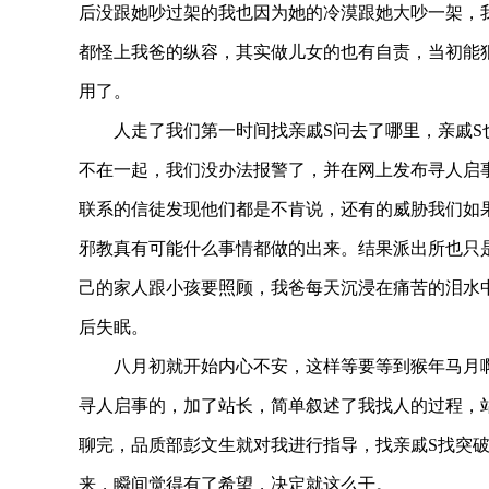
后没跟她吵过架的我也因为她的冷漠跟她大吵一架，
都怪上我爸的纵容，其实做儿女的也有自责，当初能
用了。
人走了我们第一时间找亲戚S问去了哪里，亲戚S
不在一起，我们没办法报警了，并在网上发布寻人启
联系的信徒发现他们都是不肯说，还有的威胁我们如
邪教真有可能什么事情都做的出来。结果派出所也只
己的家人跟小孩要照顾，我爸每天沉浸在痛苦的泪水
后失眠。
八月初就开始内心不安，这样等要等到猴年马月啊
寻人启事的，加了站长，简单叙述了我找人的过程，
聊完，品质部彭文生就对我进行指导，找亲戚S找突
来，瞬间觉得有了希望，决定就这么干。