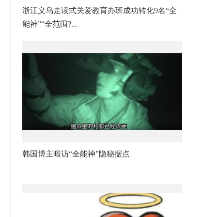
浙江义乌走读式关爱教育办班成功转化9名“全
能神”“全范围?...
韩国博主暗访“全能神”隐秘据点