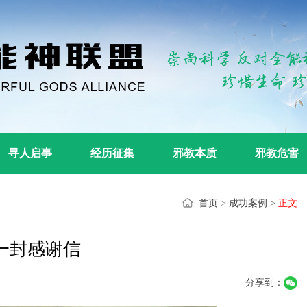
寻人启事
经历征集
邪教本质
邪教危害
首页
>
成功案例
>
正文
一封感谢信
分享到：