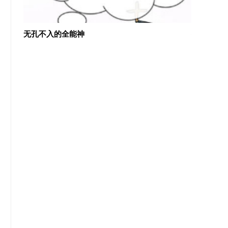
几近盲
无孔不入的全能神
外国基督教