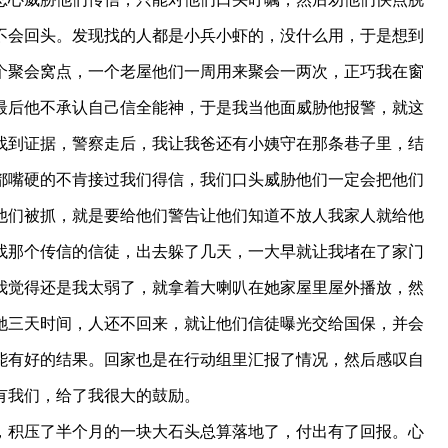
不会回头。发现找的人都是小兵小虾的，没什么用，于是想到
个聚会窝点，一个老屋他们一周用来聚会一两次，正巧我在窗
最后他不承认自己信全能神，于是我当他面威胁他报警，就这
找到证据，警察走后，我让我爸还有小姨守在那条巷子里，结
都嘴硬的不肯接过我们得信，我们口头威胁他们一定会把他们
他们被抓，就是要给他们警告让他们知道不放人我家人就给他
找那个传信的信徒，出去躲了几天，一大早就让我堵在了家门
我觉得还是我太弱了，就拿着大喇叭在她家屋里屋外播放，然
她三天时间，人还不回来，就让他们信徒曝光交给国保，并会
能有好的结果。回家也是在行动组里汇报了情况，然后感叹自
有我们，给了我很大的鼓励。
积压了半个月的一块大石头总算落地了，付出有了回报。心