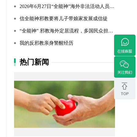
2026年6月27日“全能神”海外非法活动人员照片曝光（连载109...
信全能神邪教要将儿子带娘家发展成信徒
“全能神” 邪教海外定居流程，多国民众担忧难民法遭滥用
我的反邪教亲身警醒经历
热门新闻