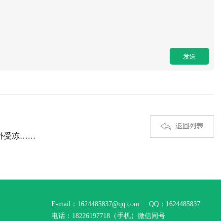
外受冻……
E-mail：1624485837@qq.com
QQ：1624485837
电话：18226197718（手机）微信同号