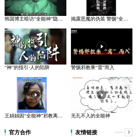
韩国博主暗访“全能神”隐秘据点
揭露恶魔的伪装 警惕“全能神”邪教
“神”的指引·人的陷阱
警惕邪教乘“需”而入
王娟娟因“全能神”邪教离家 母亲长年哭泣几近盲
无孔不入的全能神
官方合作
友情链接