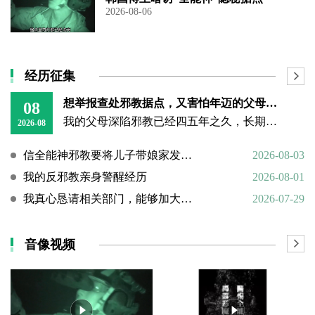
2026-08-06
经历征集
想举报查处邪教据点，又害怕年迈的父母心理难以承受
08
我的父母深陷邪教已经四五年之久，长期的洗脑已经深深困住他们的思想。昨日我回到老家，看见年迈双亲憔悴疲惫的模样，内心万分揪心难受。
2026-08
信全能神邪教要将儿子带娘家发展成信徒
2026-08-03
我的反邪教亲身警醒经历
2026-08-01
我真心恳请相关部门，能够加大对“全能神”邪教的打击力度
2026-07-29
音像视频