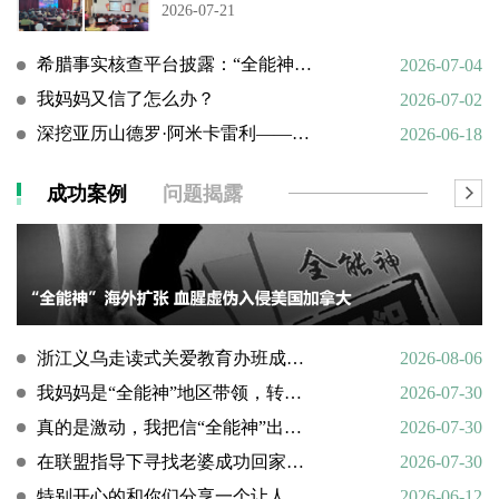
2026-07-21
希腊事实核查平台披露：“全能神”邪教借AI技术向欧洲渗透
2026-07-04
我妈妈又信了怎么办？
2026-07-02
深挖亚历山德罗·阿米卡雷利——一个邪教组织的国际帮凶
2026-06-18
成功案例
问题揭露
浙江义乌走读式关爱教育办班成功转化9名“全能神”“全范围教会”等邪教人员
2026-08-06
我妈妈是“全能神”地区带领，转化情况好转
2026-07-30
真的是激动，我把信“全能神”出走的老婆找了回来
2026-07-30
在联盟指导下寻找老婆成功回家回顾
2026-07-30
特别开心的和你们分享一个让人欣慰的好消息
2026-06-12