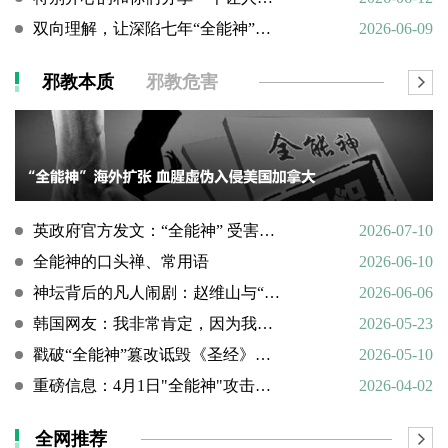
双向理解，让深陷七年“全能神”的母亲彻底醒悟
2026-06-09
邪教本质
邪教危害
英政府官方发文：“全能神” 受害说辞不实，英国拒为邪教提供庇护
2026-07-10
全能神的口头禅、常用语
2026-06-10
神坛背后的凡人闹剧：赵维山与“女基督”杨向斌的隐秘家庭史
2026-06-06
韩国网友：我非常肯定，因为我亲眼所见。
2026-05-23
戳破“全能神”篡改诋毁《圣经》的荒谬本质
2026-05-10
重磅信息：4月1日"全能神"攻击天主教
2026-04-02
全网推荐