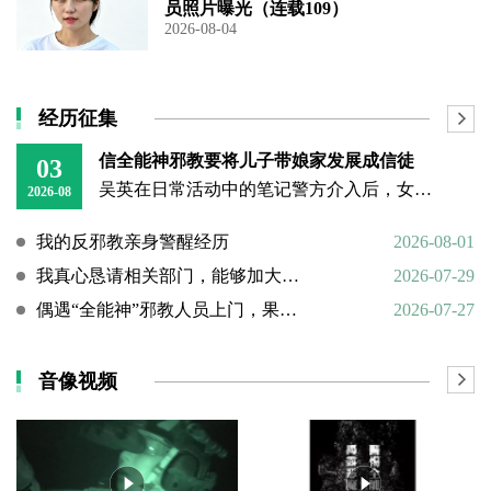
员照片曝光（连载109）
2026-08-04
经历征集
信全能神邪教要将儿子带娘家发展成信徒
03
吴英在日常活动中的笔记警方介入后，女子丈夫向警方称，打人原因系担心妻子将儿子带回娘家“被带坏”，并反映妻子和丈母娘涉嫌信奉、传播“全能神”教。经一个多月的调查，警方在其丈母娘家中搜到大量证据，于23日
2026-08
我的反邪教亲身警醒经历
2026-08-01
我真心恳请相关部门，能够加大对“全能神”邪教的打击力度
2026-07-29
偶遇“全能神”邪教人员上门，果断硬核驱离
2026-07-27
音像视频