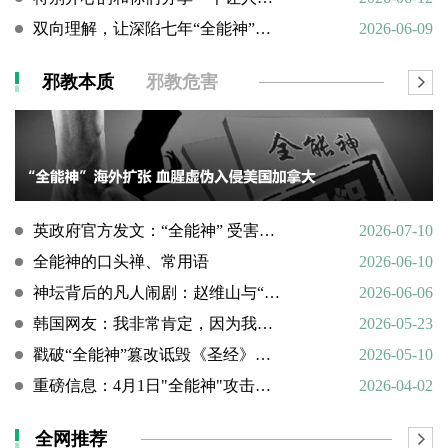
双向理解，让深陷七年“全能神”的母亲彻底醒悟
2026-06-09
邪教本质
邪教危害
英政府官方发文：“全能神” 受害说辞不实，英国拒为邪教提供庇护
2026-07-10
全能神的口头禅、常用语
2026-06-10
神坛背后的凡人闹剧：赵维山与“女基督”杨向斌的隐秘家庭史
2026-06-06
韩国网友：我非常肯定，因为我亲眼所见。
2026-05-23
戳破“全能神”篡改诋毁《圣经》的荒谬本质
2026-05-10
重磅信息：4月1日"全能神"攻击天主教
2026-04-02
全网推荐