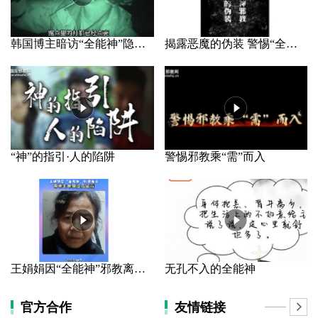
韩国博主暗访“全能神”隐秘据点
揭露恶魔的伪装 警惕“全能神”邪教
“神”的指引·人的陷阱
警惕邪教乘“需”而入
王娟娟因“全能神”邪教离家 母亲长年哭泣几近盲
无孔不入的全能神
官方合作
友情链接