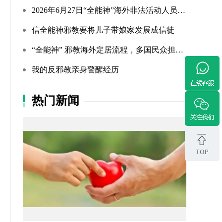
2026年6月27日“全能神”海外非法活动人员照片曝光（连载109...
信全能神邪教要将儿子带娘家发展成信徒
“全能神” 邪教海外定居流程，多国民众担忧难民法遭滥用
我的反邪教亲身警醒经历
热门新闻