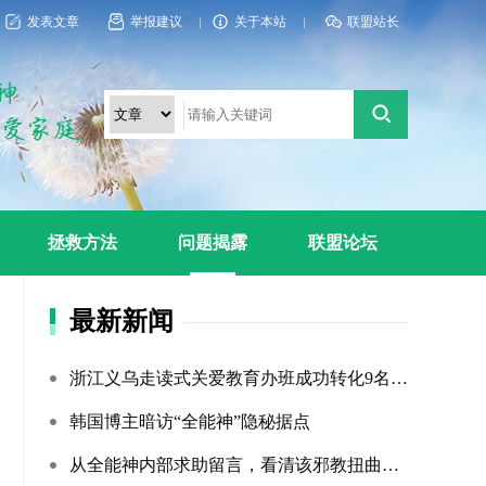
发表文章
举报建议
关于本站
联盟站长
拯救方法
问题揭露
联盟论坛
最新新闻
浙江义乌走读式关爱教育办班成功转化9名“全能神”“全范围?...
韩国博主暗访“全能神”隐秘据点
从全能神内部求助留言，看清该邪教扭曲的相处环境与常态化的...