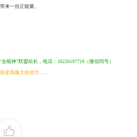
带来一丝正能量。
王娟娟因“全能神”邪教离家 母亲长年哭泣
神”联盟站长，电话：18226197718（微信同号）
持是我最大的动力……