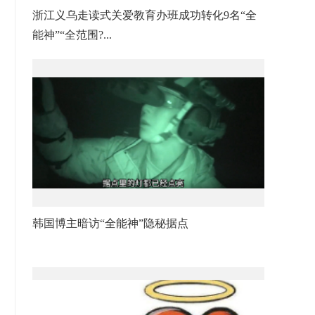
浙江义乌走读式关爱教育办班成功转化9名“全
能神”“全范围?...
韩国博主暗访“全能神”隐秘据点