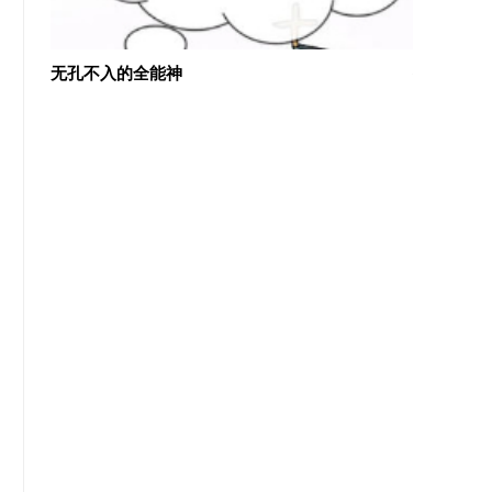
几近盲
无孔不入的全能神
外国基督教