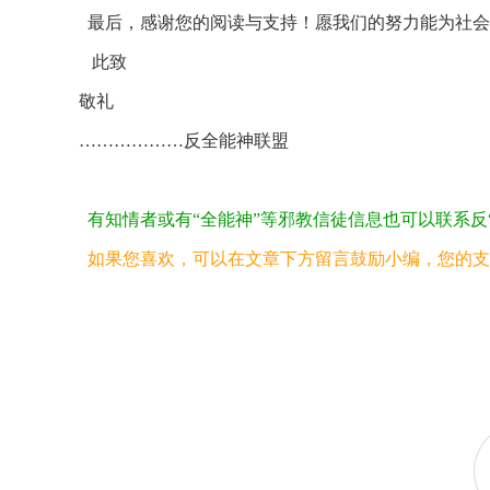
最后，感谢您的阅读与支持！愿我们的努力能为社会
此致
的指引·人的陷阱
警惕邪教乘“需”而入
敬礼
………………反全能神联盟
有知情者或有“全能神”等邪教信徒信息也可以联系反“全能
如果您喜欢，可以在文章下方留言鼓励小编，您的支