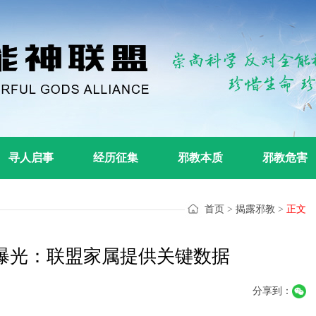
寻人启事
经历征集
邪教本质
邪教危害
首页
>
揭露邪教
>
正文
被曝光：联盟家属提供关键数据
分享到：