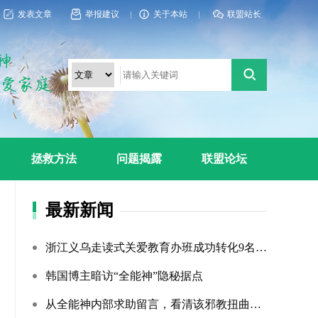
发表文章
举报建议
关于本站
联盟站长
拯救方法
问题揭露
联盟论坛
最新新闻
浙江义乌走读式关爱教育办班成功转化9名“全能神”“全范围?...
韩国博主暗访“全能神”隐秘据点
从全能神内部求助留言，看清该邪教扭曲的相处环境与常态化的...