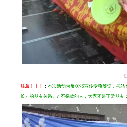
督教老人用圣经揭露“全能神”（1）
《识破全能神》最经典的
注意！！！
：
本次活动为反QNS宣传专项筹资，与
长）的朋友关系。?"不捐款的人，大家还是正常朋友