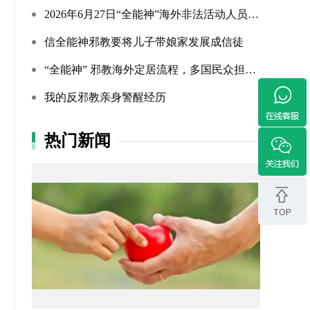
2026年6月27日“全能神”海外非法活动人员照片曝光（连载109...
信全能神邪教要将儿子带娘家发展成信徒
“全能神” 邪教海外定居流程，多国民众担忧难民法遭滥用
我的反邪教亲身警醒经历
热门新闻