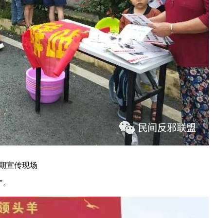
期宣传现场
"。