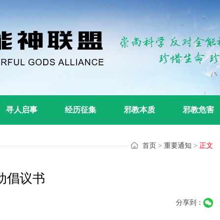
寻人启事
经历征集
邪教本质
邪教危害
首页
>
重要通知
>
正文
动倡议书
分享到：