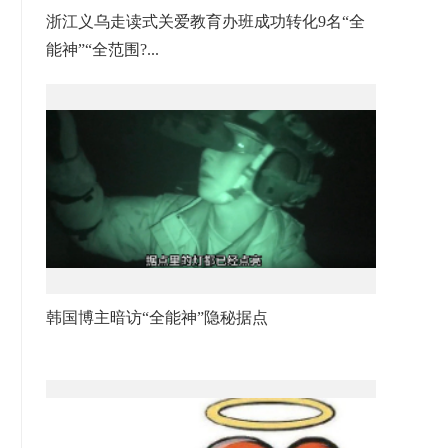
浙江义乌走读式关爱教育办班成功转化9名“全
能神”“全范围?...
韩国博主暗访“全能神”隐秘据点