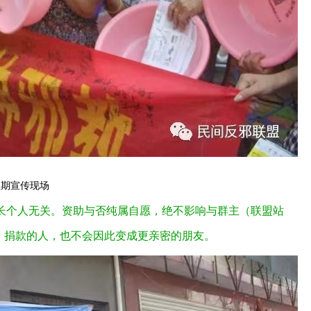
全能神大揭露（视频）
反邪教微电影：咕咚
往期宣传现场
站长个人无关。资助与否纯属自愿，绝不影响与群主（联盟站
；捐款的人，也不会因此变成更亲密的朋友。