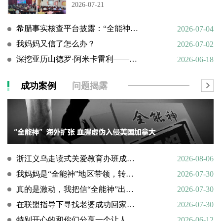
2026-07-21
希腊事实核查平台披露：“全能神”邪教借AI技术向欧洲渗透
2026-07-04
我妈妈又信了怎么办？
2026-07-02
深挖亚历山德罗·阿米卡雷利——一个邪教组织的国际帮凶
2026-06-18
成功案例
问题揭露
浙江义乌走读式关爱教育办班成功转化9名“全能神”“全范围教会”等邪教人员
2026-08-06
我妈妈是“全能神”地区带领，转化情况好转
2026-07-30
真的是激动，我把信“全能神”出走的老婆找了回来
2026-07-30
在联盟指导下寻找老婆成功回家回顾
2026-07-30
特别开心的和你们分享一个让人欣慰的好消息
2026-06-12