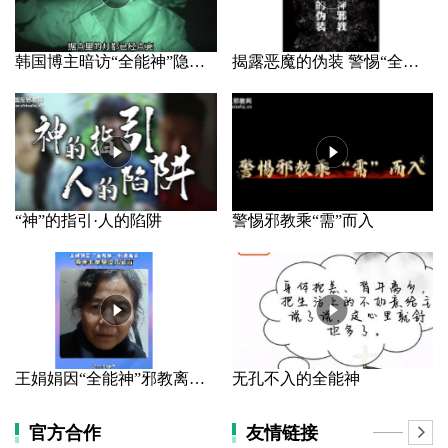
韩国博主暗访“全能神”隐秘据点
揭露恶魔的伪装 警惕“全能神”邪教
“神”的指引·人的陷阱
警惕邪教乘“需”而入
王娟娟因“全能神”邪教离家 母亲长年哭泣几近盲
无孔不入的全能神
官方合作
友情链接