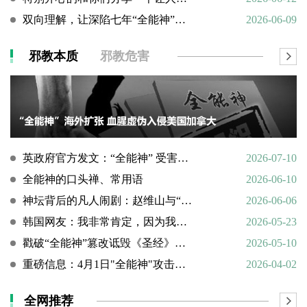
双向理解，让深陷七年“全能神”的母亲彻底醒悟
2026-06-09
邪教本质
邪教危害
英政府官方发文：“全能神” 受害说辞不实，英国拒为邪教提供庇护
2026-07-10
全能神的口头禅、常用语
2026-06-10
神坛背后的凡人闹剧：赵维山与“女基督”杨向斌的隐秘家庭史
2026-06-06
韩国网友：我非常肯定，因为我亲眼所见。
2026-05-23
戳破“全能神”篡改诋毁《圣经》的荒谬本质
2026-05-10
重磅信息：4月1日"全能神"攻击天主教
2026-04-02
全网推荐