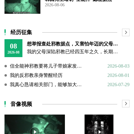
2026-08-06
经历征集
想举报查处邪教据点，又害怕年迈的父母心理难以承受
08
我的父母深陷邪教已经四五年之久，长期的洗脑已经深深困住他们的思想。昨日我回到老家，看见年迈双亲憔悴疲惫的模样，内心万分揪心难受。
2026-08
信全能神邪教要将儿子带娘家发展成信徒
2026-08-03
我的反邪教亲身警醒经历
2026-08-01
我真心恳请相关部门，能够加大对“全能神”邪教的打击力度
2026-07-29
音像视频