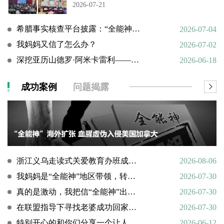
2026-07-21
希腊事实核查平台披露：“全能神”邪教借AI技术向欧洲渗透
2026-07-04
我妈妈又信了怎么办？
2026-07-02
深挖亚历山德罗·阿米卡雷利——一个邪教组织的国际帮凶
2026-06-18
成功案例
问题揭露
浙江义乌走读式关爱教育办班成功转化9名“全能神”“全范围教会”等邪教人员
2026-08-06
我妈妈是“全能神”地区带领，转化情况好转
2026-07-30
真的是激动，我把信“全能神”出走的老婆找了回来
2026-07-30
在联盟指导下寻找老婆成功回家回顾
2026-07-30
特别开心的和你们分享一个让人欣慰的好消息
2026-06-12