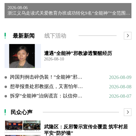
2026-08-06
浙江义乌走读式关爱教育办班成功转化9名“全能神”“全范围教会...
最新新闻
线下活动
遭遇“全能神”邪教渗透警醒经历
2026-08-10
跨国判例击碎伪装！“全能神”邪教谎言彻底败露
2026-08-09
想举报查处邪教据点，又害怕年迈的父母心理难以承受
2026-08-08
拆穿“全能神”治病谎言：以信仰绑架生命，以洗脑延误治疗
2026-08-07
民众心声
武隆区：反邪警示宣传全覆盖 筑牢村居
平安“防护墙”