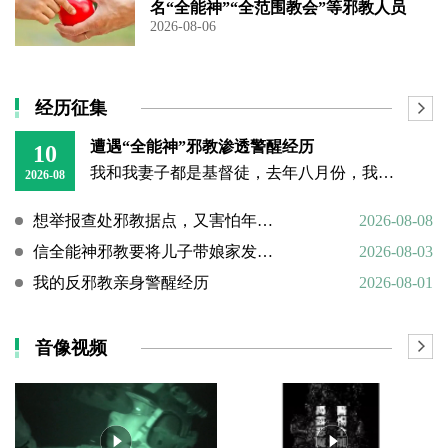
名“全能神”“全范围教会”等邪教人员
2026-08-06
经历征集
遭遇“全能神”邪教渗透警醒经历
10
我和我妻子都是基督徒，去年八月份，我和妻子不再在大的教堂聚会，改成在家自己聚会没多久，就遇到了邪教“全能神”的人上门渗透，还好我们及时识破、没有中招。 当时有个
2026-08
想举报查处邪教据点，又害怕年迈的父母心理难以承受
2026-08-08
信全能神邪教要将儿子带娘家发展成信徒
2026-08-03
我的反邪教亲身警醒经历
2026-08-01
音像视频