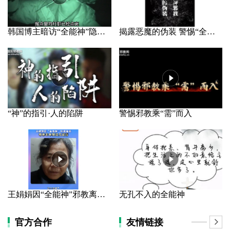
韩国博主暗访“全能神”隐秘据点
揭露恶魔的伪装 警惕“全能神”邪教
“神”的指引·人的陷阱
警惕邪教乘“需”而入
王娟娟因“全能神”邪教离家 母亲长年哭泣几近盲
无孔不入的全能神
官方合作
友情链接