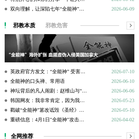
双向理解，让深陷七年“全能神”的母亲彻底醒悟
2026-06-09
邪教本质
邪教危害
英政府官方发文：“全能神” 受害说辞不实，英国拒为邪教提供庇护
2026-07-10
全能神的口头禅、常用语
2026-06-10
神坛背后的凡人闹剧：赵维山与“女基督”杨向斌的隐秘家庭史
2026-06-06
韩国网友：我非常肯定，因为我亲眼所见。
2026-05-23
戳破“全能神”篡改诋毁《圣经》的荒谬本质
2026-05-10
重磅信息：4月1日"全能神"攻击天主教
2026-04-02
全网推荐