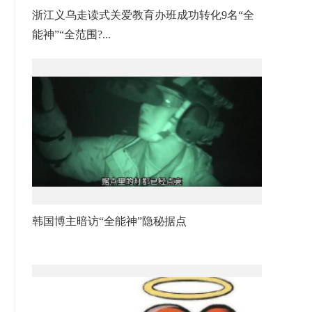
浙江义乌走读式关爱教育办班成功转化9名“全
能神”“全范围?...
韩国博主暗访“全能神”隐秘据点