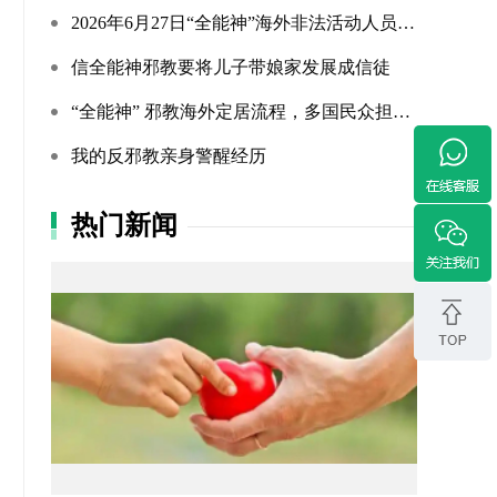
2026年6月27日“全能神”海外非法活动人员照片曝光（连载109...
信全能神邪教要将儿子带娘家发展成信徒
“全能神” 邪教海外定居流程，多国民众担忧难民法遭滥用
我的反邪教亲身警醒经历
热门新闻