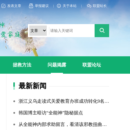
发表文章
举报建议
关于本站
联盟站长
拯救方法
问题揭露
联盟论坛
最新新闻
浙江义乌走读式关爱教育办班成功转化9名“全能神”“全范围?...
韩国博主暗访“全能神”隐秘据点
从全能神内部求助留言，看清该邪教扭曲的相处环境与常态化的...