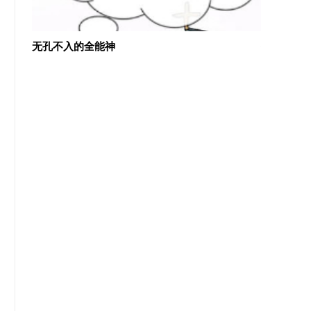
几近盲
无孔不入的全能神
外国基督教