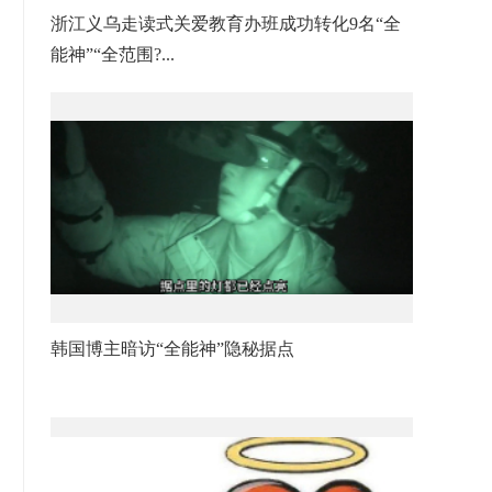
浙江义乌走读式关爱教育办班成功转化9名“全
能神”“全范围?...
韩国博主暗访“全能神”隐秘据点