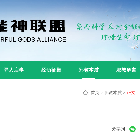
寻人启事
经历征集
邪教本质
邪教危害
首页
>
邪教本质
>
正文
分享到：