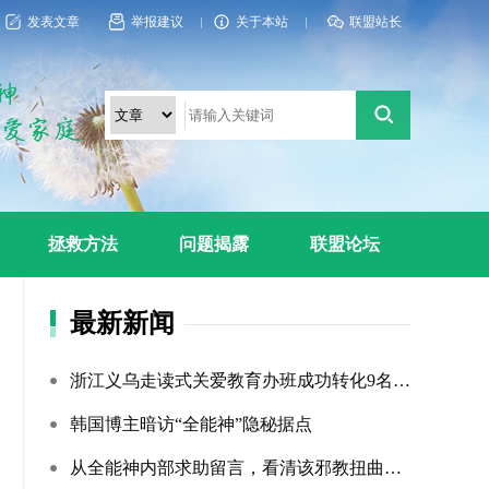
发表文章
举报建议
关于本站
联盟站长
拯救方法
问题揭露
联盟论坛
最新新闻
浙江义乌走读式关爱教育办班成功转化9名“全能神”“全范围?...
韩国博主暗访“全能神”隐秘据点
从全能神内部求助留言，看清该邪教扭曲的相处环境与常态化的...