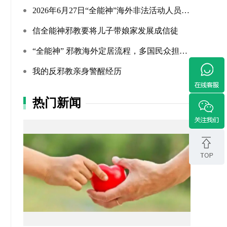
2026年6月27日“全能神”海外非法活动人员照片曝光（连载109...
信全能神邪教要将儿子带娘家发展成信徒
“全能神” 邪教海外定居流程，多国民众担忧难民法遭滥用
我的反邪教亲身警醒经历
热门新闻