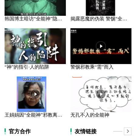
韩国博主暗访“全能神”隐秘据点
揭露恶魔的伪装 警惕“全能神”邪教
“神”的指引·人的陷阱
警惕邪教乘“需”而入
王娟娟因“全能神”邪教离家 母亲长年哭泣几近盲
无孔不入的全能神
官方合作
友情链接