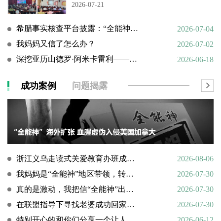
2026-07-21
希腊事实核查平台披露：“全能神”邪教借AI技术向欧洲渗透
2026-07-04
我妈妈又信了怎么办？
2026-07-02
深挖亚历山德罗·阿米卡雷利——一个邪教组织的国际帮凶
2026-06-18
成功案例
问题揭露
浙江义乌走读式关爱教育办班成功转化9名“全能神”“全范围教会”等邪教人员
2026-08-06
我妈妈是“全能神”地区带领，转化情况好转
2026-07-30
真的是激动，我把信“全能神”出走的老婆找了回来
2026-07-30
在联盟指导下寻找老婆成功回家回顾
2026-07-30
特别开心的和你们分享一个让人欣慰的好消息
2026-06-12