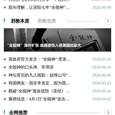
双向理解，让深陷七年“全能神”的母亲彻底醒悟
2026-06-09
邪教本质
邪教危害
英政府官方发文：“全能神” 受害说辞不实，英国拒为邪教提供庇护
2026-07-10
全能神的口头禅、常用语
2026-06-10
神坛背后的凡人闹剧：赵维山与“女基督”杨向斌的隐秘家庭史
2026-06-06
韩国网友：我非常肯定，因为我亲眼所见。
2026-05-23
戳破“全能神”篡改诋毁《圣经》的荒谬本质
2026-05-10
重磅信息：4月1日"全能神"攻击天主教
2026-04-02
全网推荐