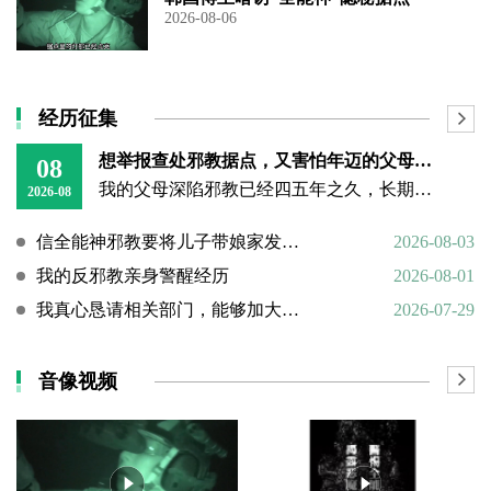
2026-08-06
经历征集
想举报查处邪教据点，又害怕年迈的父母心理难以承受
08
我的父母深陷邪教已经四五年之久，长期的洗脑已经深深困住他们的思想。昨日我回到老家，看见年迈双亲憔悴疲惫的模样，内心万分揪心难受。
2026-08
信全能神邪教要将儿子带娘家发展成信徒
2026-08-03
我的反邪教亲身警醒经历
2026-08-01
我真心恳请相关部门，能够加大对“全能神”邪教的打击力度
2026-07-29
音像视频