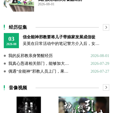
2026-08-01
经历征集
信全能神邪教要将儿子带娘家发展成信徒
03
吴英在日常活动中的笔记警方介入后，女子丈夫向警方称，打人原因系担心妻子将儿子带回娘家“被带坏”，并反映妻子和丈母娘涉嫌信奉、传播“全能神”教。经一个多月的调查，警方在其丈母娘家中搜到大量证据，于23日
2026-08
我的反邪教亲身警醒经历
2026-08-01
我真心恳请相关部门，能够加大对“全能神”邪教的打击力度
2026-07-29
偶遇“全能神”邪教人员上门，果断硬核驱离
2026-07-27
音像视频