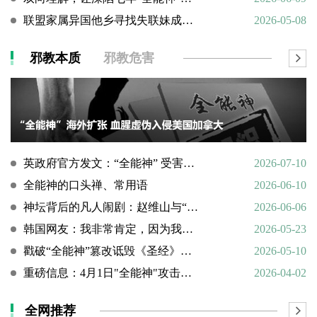
联盟家属异国他乡寻找失联妹成功全过程
2026-05-08
邪教本质
邪教危害
英政府官方发文：“全能神” 受害说辞不实，英国拒为邪教提供庇护
2026-07-10
全能神的口头禅、常用语
2026-06-10
神坛背后的凡人闹剧：赵维山与“女基督”杨向斌的隐秘家庭史
2026-06-06
韩国网友：我非常肯定，因为我亲眼所见。
2026-05-23
戳破“全能神”篡改诋毁《圣经》的荒谬本质
2026-05-10
重磅信息：4月1日"全能神"攻击天主教
2026-04-02
全网推荐