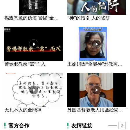
揭露恶魔的伪装 警惕“全能神”邪教
“神”的指引·人的陷阱
警惕邪教乘“需”而入
王娟娟因“全能神”邪教离家 母亲长年哭泣几近盲
无孔不入的全能神
外国基督教老人用圣经揭露“全能神”（1）
官方合作
友情链接