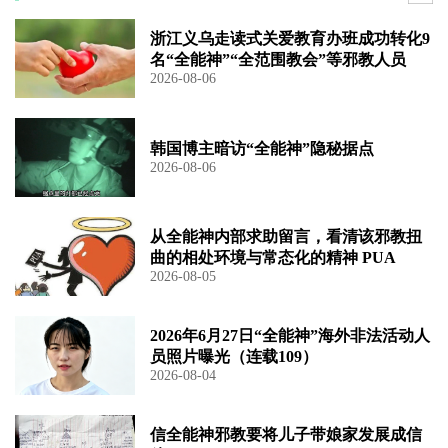
浙江义乌走读式关爱教育办班成功转化9
名“全能神”“全范围教会”等邪教人员
2026-08-06
韩国博主暗访“全能神”隐秘据点
2026-08-06
从全能神内部求助留言，看清该邪教扭
曲的相处环境与常态化的精神 PUA
2026-08-05
2026年6月27日“全能神”海外非法活动人
员照片曝光（连载109）
2026-08-04
信全能神邪教要将儿子带娘家发展成信