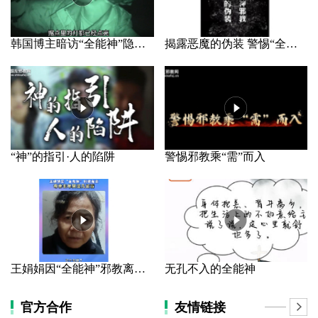
韩国博主暗访“全能神”隐秘据点
揭露恶魔的伪装 警惕“全能神”邪教
“神”的指引·人的陷阱
警惕邪教乘“需”而入
王娟娟因“全能神”邪教离家 母亲长年哭泣几近盲
无孔不入的全能神
官方合作
友情链接