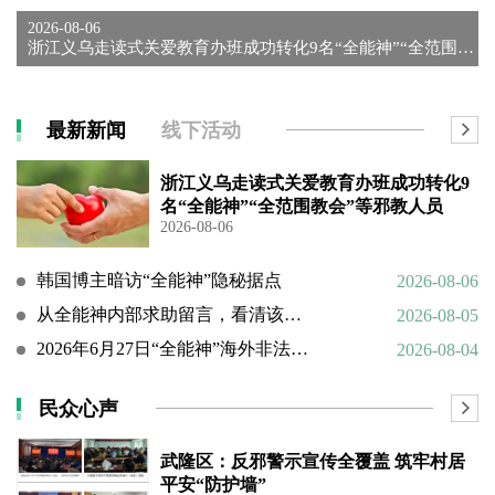
2026-08-06
浙江义乌走读式关爱教育办班成功转化9名“全能神”“全范围教会...
最新新闻
线下活动
浙江义乌走读式关爱教育办班成功转化9
名“全能神”“全范围教会”等邪教人员
2026-08-06
韩国博主暗访“全能神”隐秘据点
2026-08-06
从全能神内部求助留言，看清该邪教扭曲的相处环境与常态化的精神 PUA
2026-08-05
2026年6月27日“全能神”海外非法活动人员照片曝光（连载109）
2026-08-04
民众心声
武隆区：反邪警示宣传全覆盖 筑牢村居
平安“防护墙”