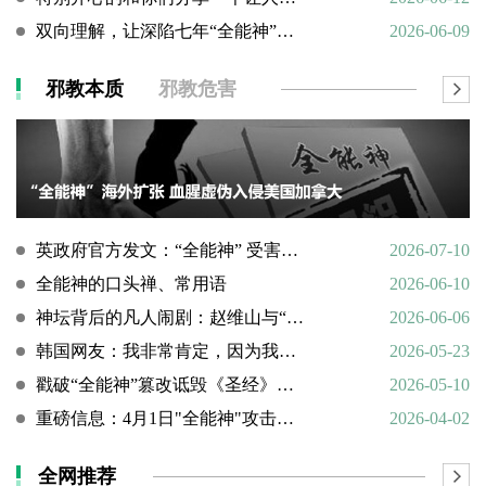
双向理解，让深陷七年“全能神”的母亲彻底醒悟
2026-06-09
邪教本质
邪教危害
英政府官方发文：“全能神” 受害说辞不实，英国拒为邪教提供庇护
2026-07-10
全能神的口头禅、常用语
2026-06-10
神坛背后的凡人闹剧：赵维山与“女基督”杨向斌的隐秘家庭史
2026-06-06
韩国网友：我非常肯定，因为我亲眼所见。
2026-05-23
戳破“全能神”篡改诋毁《圣经》的荒谬本质
2026-05-10
重磅信息：4月1日"全能神"攻击天主教
2026-04-02
全网推荐