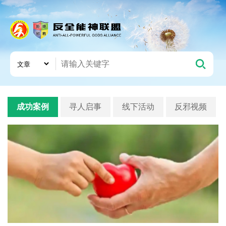
成功案例
寻人启事
线下活动
反邪视频