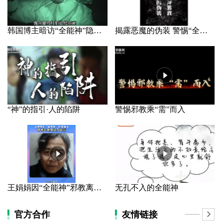
韩国博主暗访“全能神”隐秘据点
揭露恶魔的伪装 警惕“全能神”邪教
“神”的指引·人的陷阱
警惕邪教乘“需”而入
王娟娟因“全能神”邪教离家 母亲长年哭泣几近盲
无孔不入的全能神
官方合作
友情链接