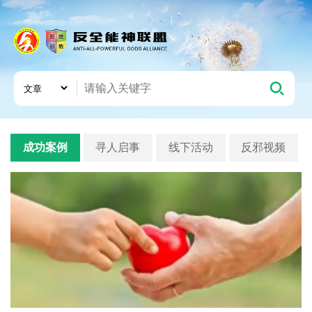
成功案例
寻人启事
线下活动
反邪视频