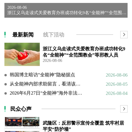
2026-08-06
浙江义乌走读式关爱教育办班成功转化9名“全能神”“全范围教会...
最新新闻
线下活动
浙江义乌走读式关爱教育办班成功转化9
名“全能神”“全范围教会”等邪教人员
2026-08-06
韩国博主暗访“全能神”隐秘据点
2026-08-06
从全能神内部求助留言，看清该邪教扭曲的相处环境与常态化的精神 PUA
2026-08-05
2026年6月27日“全能神”海外非法活动人员照片曝光（连载109）
2026-08-04
民众心声
武隆区：反邪警示宣传全覆盖 筑牢村居
平安“防护墙”