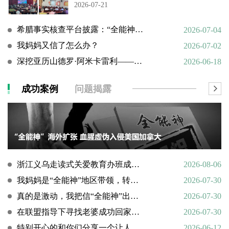
2026-07-21
希腊事实核查平台披露：“全能神”邪教借AI技术向欧洲渗透
2026-07-04
我妈妈又信了怎么办？
2026-07-02
深挖亚历山德罗·阿米卡雷利——一个邪教组织的国际帮凶
2026-06-18
成功案例
问题揭露
浙江义乌走读式关爱教育办班成功转化9名“全能神”“全范围教会”等邪教人员
2026-08-06
我妈妈是“全能神”地区带领，转化情况好转
2026-07-30
真的是激动，我把信“全能神”出走的老婆找了回来
2026-07-30
在联盟指导下寻找老婆成功回家回顾
2026-07-30
特别开心的和你们分享一个让人欣慰的好消息
2026-06-12