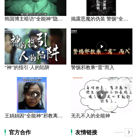
韩国博主暗访“全能神”隐秘据点
揭露恶魔的伪装 警惕“全能神”邪教
“神”的指引·人的陷阱
警惕邪教乘“需”而入
王娟娟因“全能神”邪教离家 母亲长年哭泣几近盲
无孔不入的全能神
官方合作
友情链接