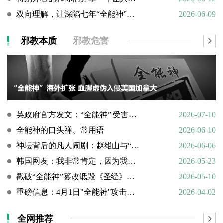
双向理解，让深陷七年“全能神”的母亲彻底醒悟
2026-06-09
邪教本质
邪教危害
英政府官方发文：“全能神” 受害说辞不实，英国拒为邪教提供庇护
2026-07-10
全能神的口头禅、常用语
2026-06-10
神坛背后的凡人闹剧：赵维山与“女基督”杨向斌的隐秘家庭史
2026-06-06
韩国网友：我非常肯定，因为我亲眼所见。
2026-05-23
戳破“全能神”篡改诋毁《圣经》的荒谬本质
2026-05-10
重磅信息：4月1日"全能神"攻击天主教
2026-04-02
全网推荐