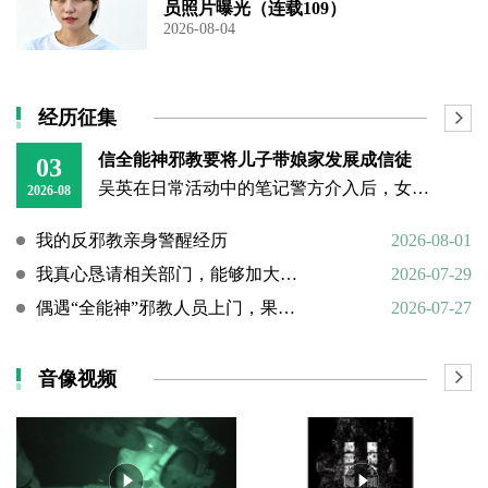
员照片曝光（连载109）
2026-08-04
经历征集
信全能神邪教要将儿子带娘家发展成信徒
03
吴英在日常活动中的笔记警方介入后，女子丈夫向警方称，打人原因系担心妻子将儿子带回娘家“被带坏”，并反映妻子和丈母娘涉嫌信奉、传播“全能神”教。经一个多月的调查，警方在其丈母娘家中搜到大量证据，于23日
2026-08
我的反邪教亲身警醒经历
2026-08-01
我真心恳请相关部门，能够加大对“全能神”邪教的打击力度
2026-07-29
偶遇“全能神”邪教人员上门，果断硬核驱离
2026-07-27
音像视频