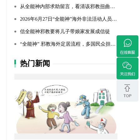
从全能神内部求助留言，看清该邪教扭曲的相处环境与常态化的...
2026年6月27日“全能神”海外非法活动人员照片曝光（连载109...
信全能神邪教要将儿子带娘家发展成信徒
“全能神” 邪教海外定居流程，多国民众担忧难民法遭滥用
热门新闻