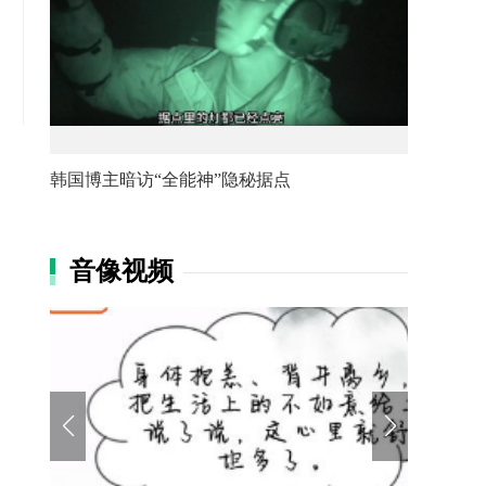
韩国博主暗访“全能神”隐秘据点
音像视频