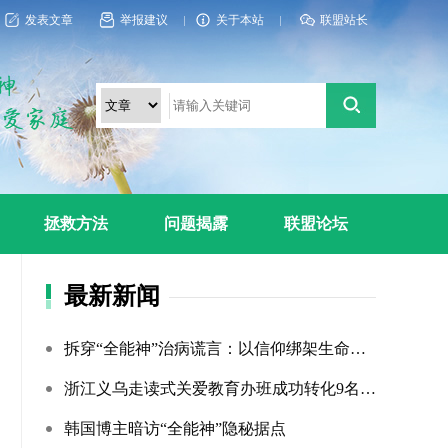
发表文章
举报建议
关于本站
联盟站长
拯救方法
问题揭露
联盟论坛
最新新闻
拆穿“全能神”治病谎言：以信仰绑架生命，以洗脑延误治疗
浙江义乌走读式关爱教育办班成功转化9名“全能神”“全范围?...
韩国博主暗访“全能神”隐秘据点