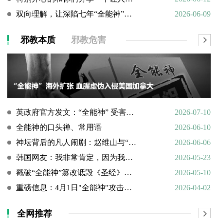
双向理解，让深陷七年“全能神”的母亲彻底醒悟
2026-06-09
邪教本质
邪教危害
英政府官方发文：“全能神” 受害说辞不实，英国拒为邪教提供庇护
2026-07-10
全能神的口头禅、常用语
2026-06-10
神坛背后的凡人闹剧：赵维山与“女基督”杨向斌的隐秘家庭史
2026-06-06
韩国网友：我非常肯定，因为我亲眼所见。
2026-05-23
戳破“全能神”篡改诋毁《圣经》的荒谬本质
2026-05-10
重磅信息：4月1日"全能神"攻击天主教
2026-04-02
全网推荐