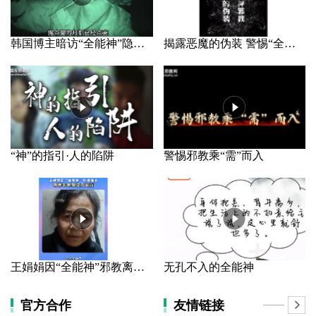
韩国博主暗访“全能神”隐秘据点
揭露恶魔的伪装 警惕“全能神”邪教
“神”的指引·人的陷阱
警惕邪教乘“需”而入
王娟娟因“全能神”邪教离家 母亲长年哭泣几近盲
无孔不入的全能神
官方合作
友情链接