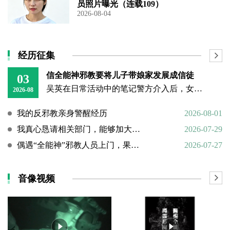
员照片曝光（连载109）
2026-08-04
经历征集
信全能神邪教要将儿子带娘家发展成信徒
03
吴英在日常活动中的笔记警方介入后，女子丈夫向警方称，打人原因系担心妻子将儿子带回娘家“被带坏”，并反映妻子和丈母娘涉嫌信奉、传播“全能神”教。经一个多月的调查，警方在其丈母娘家中搜到大量证据，于23日
2026-08
我的反邪教亲身警醒经历
2026-08-01
我真心恳请相关部门，能够加大对“全能神”邪教的打击力度
2026-07-29
偶遇“全能神”邪教人员上门，果断硬核驱离
2026-07-27
音像视频