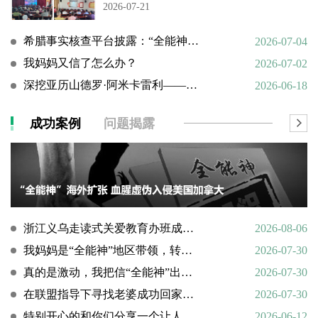
2026-07-21
希腊事实核查平台披露：“全能神”邪教借AI技术向欧洲渗透
2026-07-04
我妈妈又信了怎么办？
2026-07-02
深挖亚历山德罗·阿米卡雷利——一个邪教组织的国际帮凶
2026-06-18
成功案例
问题揭露
浙江义乌走读式关爱教育办班成功转化9名“全能神”“全范围教会”等邪教人员
2026-08-06
我妈妈是“全能神”地区带领，转化情况好转
2026-07-30
真的是激动，我把信“全能神”出走的老婆找了回来
2026-07-30
在联盟指导下寻找老婆成功回家回顾
2026-07-30
特别开心的和你们分享一个让人欣慰的好消息
2026-06-12