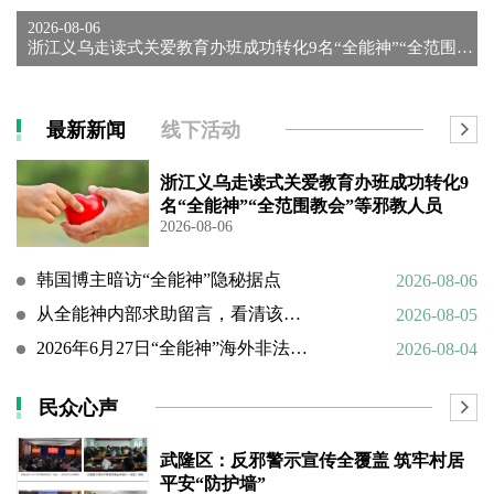
2026-08-06
浙江义乌走读式关爱教育办班成功转化9名“全能神”“全范围教会...
最新新闻
线下活动
浙江义乌走读式关爱教育办班成功转化9
名“全能神”“全范围教会”等邪教人员
2026-08-06
韩国博主暗访“全能神”隐秘据点
2026-08-06
从全能神内部求助留言，看清该邪教扭曲的相处环境与常态化的精神 PUA
2026-08-05
2026年6月27日“全能神”海外非法活动人员照片曝光（连载109）
2026-08-04
民众心声
武隆区：反邪警示宣传全覆盖 筑牢村居
平安“防护墙”