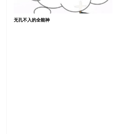
外国基督教老人用圣经揭露“全能神”（1）
《识破全