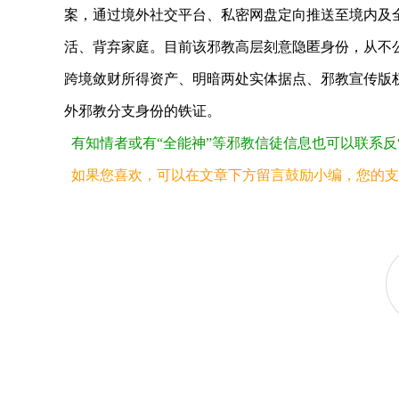
案，通过境外社交平台、私密网盘定向推送至境内及
活、背弃家庭。目前该邪教高层刻意隐匿身份，从不
教乘“需”而入
王娟娟因“全能神”邪教
跨境敛财所得资产、明暗两处实体据点、邪教宣传版
外邪教分支身份的铁证。
有知情者或有“全能神”等邪教信徒信息也可以联系反“全能
如果您喜欢，可以在文章下方留言鼓励小编，您的支