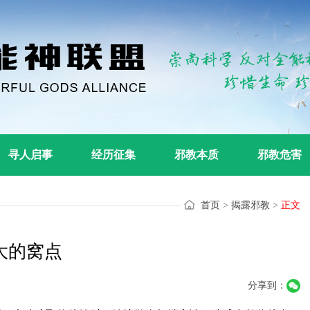
寻人启事
经历征集
邪教本质
邪教危害
首页
>
揭露邪教
>
正文
大的窝点
分享到：