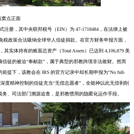
该窝点正面
注册，其中央联邦税号（EIN）为 47-1718484，在法律上被
国非营利免税政策合法吸纳全球华人信徒捐款。在官方财务申报方面，
体持有的账面总资产（Total Assets）已达到 4,106,879 美
洗脑信徒的被迫“奉献款”，属于典型的邪教跨境非法敛财。然而
，该教会在 IRS 的官方记录中却长期申报为“No full-
全部依靠被深度精神控制的信徒充当“无偿志愿者”，全能神以此无偿剥削
税务、司法部门溯源追查，是邪教惯用的隐匿化运作手段。