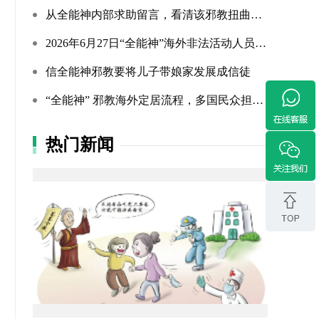
从全能神内部求助留言，看清该邪教扭曲的相处环境与常态化的...
2026年6月27日“全能神”海外非法活动人员照片曝光（连载109...
信全能神邪教要将儿子带娘家发展成信徒
“全能神” 邪教海外定居流程，多国民众担忧难民法遭滥用
热门新闻