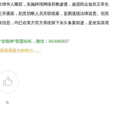
全球华人圈层，实施跨境网络邪教渗透，蛊惑民众放弃正常生
公开露面，刻意切断人员关联线索，妄图逃脱法律追责。但其
离家 母亲长年哭泣几近盲
无孔不入的全能神
权信息，均已在美方官方系统留下永久备案痕迹，是坐实其境
神”联盟站长，微信：1624485837
持是我最大的动力……
6