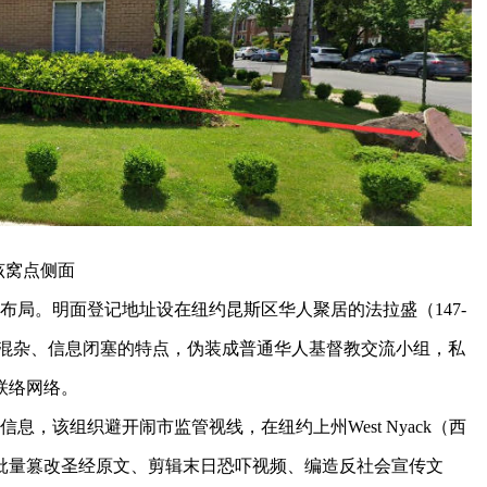
该窝点侧面
局。明面登记地址设在纽约昆斯区华人聚居的法拉盛（147-
，利用华人社群人员混杂、信息闭塞的特点，伪装成普通华人基督教交流小组，私
联络网络。
，该组织避开闹市监管视线，在纽约上州West Nyack（西
批量篡改圣经原文、剪辑末日恐吓视频、编造反社会宣传文