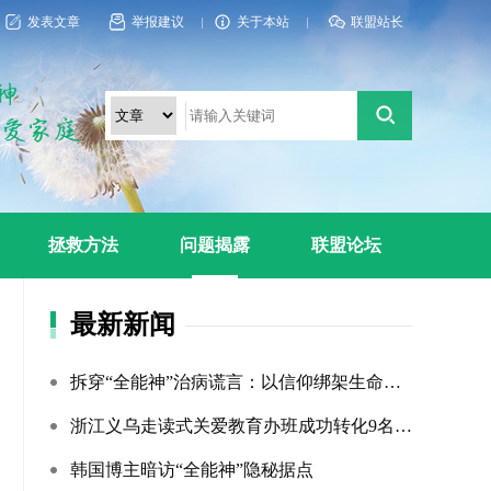
发表文章
举报建议
关于本站
联盟站长
拯救方法
问题揭露
联盟论坛
最新新闻
拆穿“全能神”治病谎言：以信仰绑架生命，以洗脑延误治疗
浙江义乌走读式关爱教育办班成功转化9名“全能神”“全范围?...
韩国博主暗访“全能神”隐秘据点