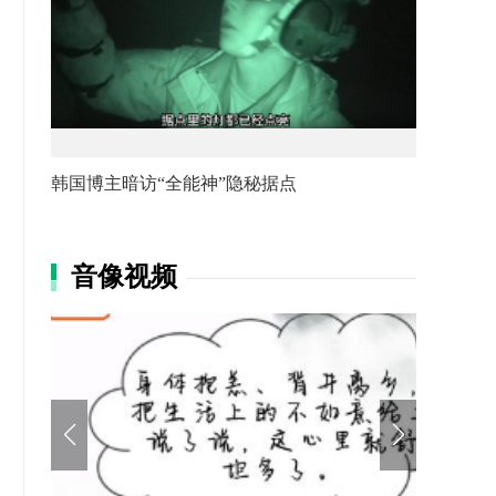
韩国博主暗访“全能神”隐秘据点
音像视频