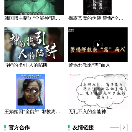
韩国博主暗访“全能神”隐秘据点
揭露恶魔的伪装 警惕“全能神”邪教
“神”的指引·人的陷阱
警惕邪教乘“需”而入
王娟娟因“全能神”邪教离家 母亲长年哭泣几近盲
无孔不入的全能神
官方合作
友情链接