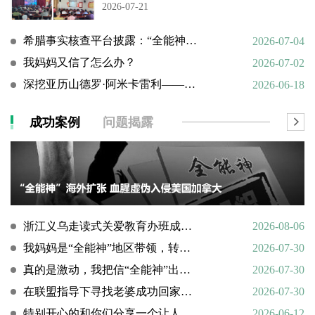
2026-07-21
希腊事实核查平台披露：“全能神”邪教借AI技术向欧洲渗透
2026-07-04
我妈妈又信了怎么办？
2026-07-02
深挖亚历山德罗·阿米卡雷利——一个邪教组织的国际帮凶
2026-06-18
成功案例
问题揭露
浙江义乌走读式关爱教育办班成功转化9名“全能神”“全范围教会”等邪教人员
2026-08-06
我妈妈是“全能神”地区带领，转化情况好转
2026-07-30
真的是激动，我把信“全能神”出走的老婆找了回来
2026-07-30
在联盟指导下寻找老婆成功回家回顾
2026-07-30
特别开心的和你们分享一个让人欣慰的好消息
2026-06-12