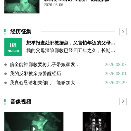
2026-08-06
经历征集
想举报查处邪教据点，又害怕年迈的父母心理难以承受
08
我的父母深陷邪教已经四五年之久，长期的洗脑已经深深困住他们的思想。昨日我回到老家，看见年迈双亲憔悴疲惫的模样，内心万分揪心难受。
2026-08
信全能神邪教要将儿子带娘家发展成信徒
2026-08-03
我的反邪教亲身警醒经历
2026-08-01
我真心恳请相关部门，能够加大对“全能神”邪教的打击力度
2026-07-29
音像视频