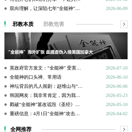
双向理解，让深陷七年“全能神”的母亲彻底醒悟
2026-06-09
邪教本质
邪教危害
英政府官方发文：“全能神” 受害说辞不实，英国拒为邪教提供庇护
2026-07-10
全能神的口头禅、常用语
2026-06-10
神坛背后的凡人闹剧：赵维山与“女基督”杨向斌的隐秘家庭史
2026-06-06
韩国网友：我非常肯定，因为我亲眼所见。
2026-05-23
戳破“全能神”篡改诋毁《圣经》的荒谬本质
2026-05-10
重磅信息：4月1日"全能神"攻击天主教
2026-04-02
全网推荐