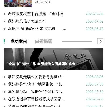
2026-07-21
希腊事实核查平台披露：“全能神”邪教借AI技术向欧洲渗透
2026-07-04
我妈妈又信了怎么办？
2026-07-02
深挖亚历山德罗·阿米卡雷利——一个邪教组织的国际帮凶
2026-06-18
成功案例
问题揭露
浙江义乌走读式关爱教育办班成功转化9名“全能神”“全范围教会”等邪教人员
2026-08-06
我妈妈是“全能神”地区带领，转化情况好转
2026-07-30
真的是激动，我把信“全能神”出走的老婆找了回来
2026-07-30
在联盟指导下寻找老婆成功回家回顾
2026-07-30
特别开心的和你们分享一个让人欣慰的好消息
2026-06-12