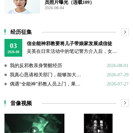
员照片曝光（连载109）
2026-08-04
经历征集
信全能神邪教要将儿子带娘家发展成信徒
03
吴英在日常活动中的笔记警方介入后，女子丈夫向警方称，打人原因系担心妻子将儿子带回娘家“被带坏”，并反映妻子和丈母娘涉嫌信奉、传播“全能神”教。经一个多月的调查，警方在其丈母娘家中搜到大量证据，于23日
2026-08
我的反邪教亲身警醒经历
2026-08-01
我真心恳请相关部门，能够加大对“全能神”邪教的打击力度
2026-07-29
偶遇“全能神”邪教人员上门，果断硬核驱离
2026-07-27
音像视频