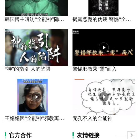
韩国博主暗访“全能神”隐秘据点
揭露恶魔的伪装 警惕“全能神”邪教
“神”的指引·人的陷阱
警惕邪教乘“需”而入
王娟娟因“全能神”邪教离家 母亲长年哭泣几近盲
无孔不入的全能神
官方合作
友情链接