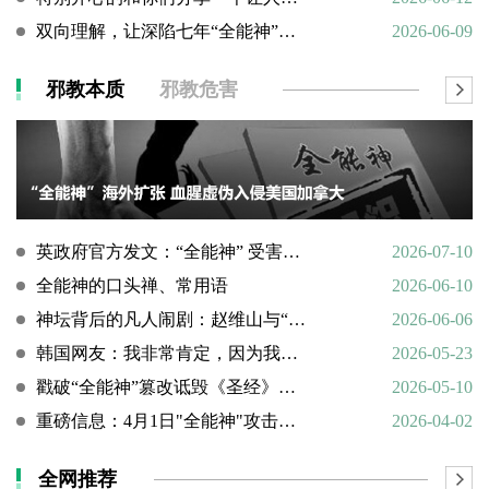
双向理解，让深陷七年“全能神”的母亲彻底醒悟
2026-06-09
邪教本质
邪教危害
英政府官方发文：“全能神” 受害说辞不实，英国拒为邪教提供庇护
2026-07-10
全能神的口头禅、常用语
2026-06-10
神坛背后的凡人闹剧：赵维山与“女基督”杨向斌的隐秘家庭史
2026-06-06
韩国网友：我非常肯定，因为我亲眼所见。
2026-05-23
戳破“全能神”篡改诋毁《圣经》的荒谬本质
2026-05-10
重磅信息：4月1日"全能神"攻击天主教
2026-04-02
全网推荐