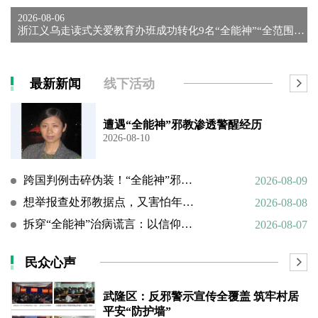
2026-08-06
浙江义乌走读式关爱教育办班成功转化9名“全能神”“全范围教会...
最新新闻
线下活动
遭遇“全能神”邪教渗透警醒经历
2026-08-10
跨国判例击碎伪装！“全能神”邪教谎言彻底败露
2026-08-09
想举报查处邪教据点，又害怕年迈的父母心理难以承受
2026-08-08
拆穿“全能神”治病谎言：以信仰绑架生命，以洗脑延误治疗
2026-08-07
民众心声
武隆区：反邪警示宣传全覆盖 筑牢村居
平安“防护墙”