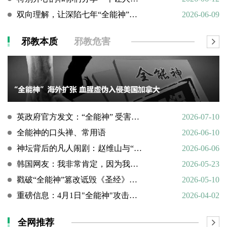
双向理解，让深陷七年“全能神”的母亲彻底醒悟
2026-06-09
邪教本质
邪教危害
英政府官方发文：“全能神” 受害说辞不实，英国拒为邪教提供庇护
2026-07-10
全能神的口头禅、常用语
2026-06-10
神坛背后的凡人闹剧：赵维山与“女基督”杨向斌的隐秘家庭史
2026-06-06
韩国网友：我非常肯定，因为我亲眼所见。
2026-05-23
戳破“全能神”篡改诋毁《圣经》的荒谬本质
2026-05-10
重磅信息：4月1日"全能神"攻击天主教
2026-04-02
全网推荐