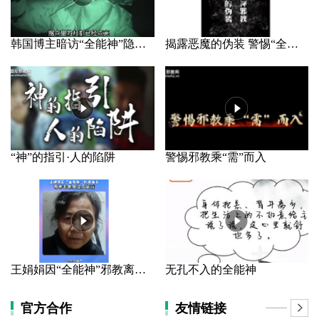
韩国博主暗访“全能神”隐秘据点
揭露恶魔的伪装 警惕“全能神”邪教
“神”的指引·人的陷阱
警惕邪教乘“需”而入
王娟娟因“全能神”邪教离家 母亲长年哭泣几近盲
无孔不入的全能神
官方合作
友情链接