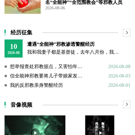
名“全能神”“全范围教会”等邪教人员
2026-08-06
经历征集
遭遇“全能神”邪教渗透警醒经历
10
我和我妻子都是基督徒，去年八月份，我和妻子不再在大的教堂聚会，改成在家自己聚会没多久，就遇到了邪教“全能神”的人上门渗透，还好我们及时识破、没有中招。 当时有个
2026-08
想举报查处邪教据点，又害怕年迈的父母心理难以承受
2026-08-08
信全能神邪教要将儿子带娘家发展成信徒
2026-08-03
我的反邪教亲身警醒经历
2026-08-01
音像视频