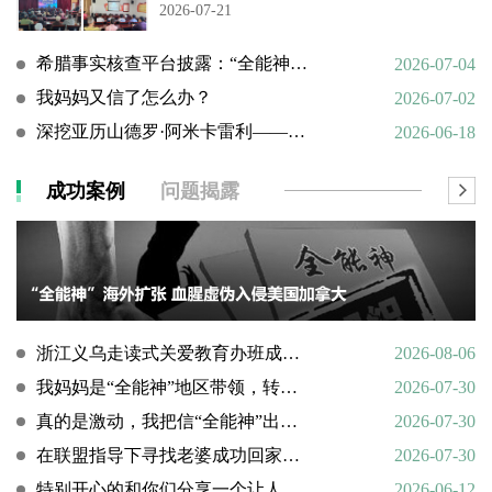
2026-07-21
希腊事实核查平台披露：“全能神”邪教借AI技术向欧洲渗透
2026-07-04
我妈妈又信了怎么办？
2026-07-02
深挖亚历山德罗·阿米卡雷利——一个邪教组织的国际帮凶
2026-06-18
成功案例
问题揭露
浙江义乌走读式关爱教育办班成功转化9名“全能神”“全范围教会”等邪教人员
2026-08-06
我妈妈是“全能神”地区带领，转化情况好转
2026-07-30
真的是激动，我把信“全能神”出走的老婆找了回来
2026-07-30
在联盟指导下寻找老婆成功回家回顾
2026-07-30
特别开心的和你们分享一个让人欣慰的好消息
2026-06-12