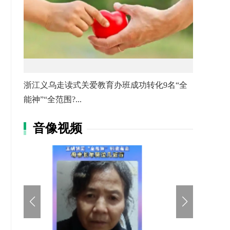
浙江义乌走读式关爱教育办班成功转化9名“全
能神”“全范围?...
音像视频