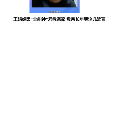
王娟娟因“全能神”邪教离家 母亲长年哭泣几近盲
无孔不入