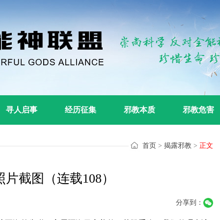
寻人启事
经历征集
邪教本质
邪教危害
首页
>
揭露邪教
>
正文
片截图（连载108）
分享到：