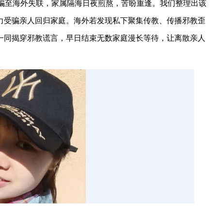
诱骗至海外失联，家属隔海日夜煎熬，苦盼重逢。我们整理出该
力受骗亲人回归家庭。海外若发现私下聚集传教、传播邪教歪
一同揭穿邪教谎言，早日结束无数家庭漫长等待，让离散亲人