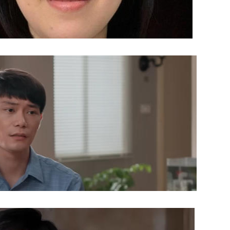
警惕邪教乘“需”而入