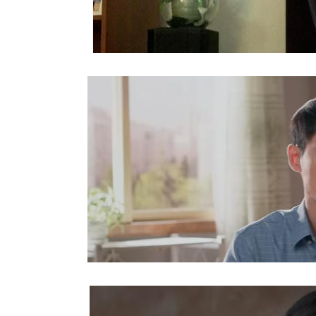
魔的伪装 警惕“全能神”邪教
“神”的指引·人的陷阱