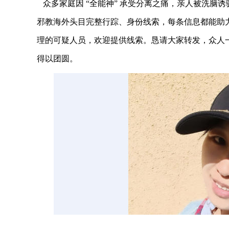
众多家庭因 “全能神” 承受分离之痛，亲人被洗脑
邪教海外头目完整行踪、身份线索，每条信息都能助
理的可疑人员，欢迎提供线索。恳请大家转发，众人
得以团圆。