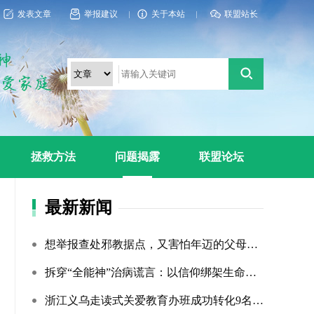
发表文章
举报建议
关于本站
联盟站长
拯救方法
问题揭露
联盟论坛
最新新闻
想举报查处邪教据点，又害怕年迈的父母心理难以承受
拆穿“全能神”治病谎言：以信仰绑架生命，以洗脑延误治疗
浙江义乌走读式关爱教育办班成功转化9名“全能神”“全范围?...