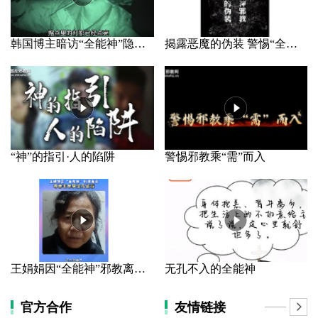
韩国博主暗访“全能神”隐秘据点
揭露恶魔的伪装 警惕“全能神”邪教
“神”的指引·人的陷阱
警惕邪教乘“需”而入
王娟娟因“全能神”邪教离家 母亲长年哭泣几近盲
无孔不入的全能神
官方合作
友情链接