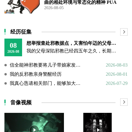
曲的相处环境与常态化的精神 PUA
2026-08-05
经历征集
想举报查处邪教据点，又害怕年迈的父母心理难以承受
08
我的父母深陷邪教已经四五年之久，长期的洗脑已经深深困住他们的思想。昨日我回到老家，看见年迈双亲憔悴疲惫的模样，内心万分揪心难受。
2026-08
信全能神邪教要将儿子带娘家发展成信徒
2026-08-03
我的反邪教亲身警醒经历
2026-08-01
我真心恳请相关部门，能够加大对“全能神”邪教的打击力度
2026-07-29
音像视频