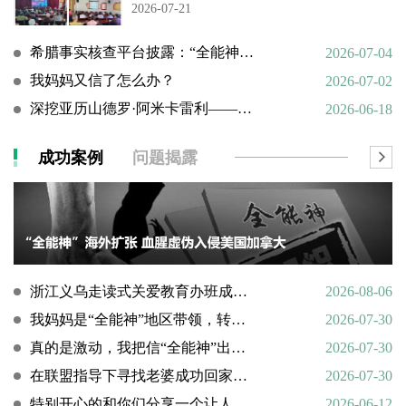
2026-07-21
希腊事实核查平台披露：“全能神”邪教借AI技术向欧洲渗透
2026-07-04
我妈妈又信了怎么办？
2026-07-02
深挖亚历山德罗·阿米卡雷利——一个邪教组织的国际帮凶
2026-06-18
成功案例
问题揭露
浙江义乌走读式关爱教育办班成功转化9名“全能神”“全范围教会”等邪教人员
2026-08-06
我妈妈是“全能神”地区带领，转化情况好转
2026-07-30
真的是激动，我把信“全能神”出走的老婆找了回来
2026-07-30
在联盟指导下寻找老婆成功回家回顾
2026-07-30
特别开心的和你们分享一个让人欣慰的好消息
2026-06-12