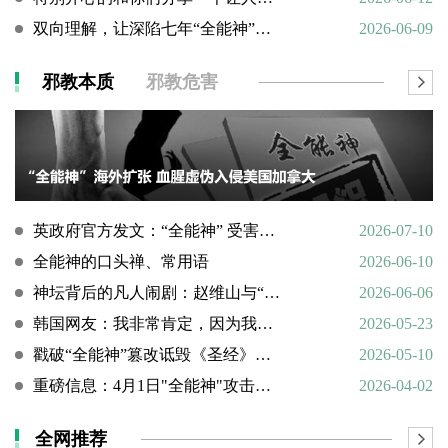
双向理解，让深陷七年“全能神”的母亲彻底醒悟
2026-06-09
邪教本质
邪教危害
英政府官方发文：“全能神” 受害说辞不实，英国拒为邪教提供庇护
2026-07-10
全能神的口头禅、常用语
2026-06-10
神坛背后的凡人闹剧：赵维山与“女基督”杨向斌的隐秘家庭史
2026-06-06
韩国网友：我非常肯定，因为我亲眼所见。
2026-05-23
戳破“全能神”篡改诋毁《圣经》的荒谬本质
2026-05-10
重磅信息：4月1日"全能神"攻击天主教
2026-04-02
全网推荐