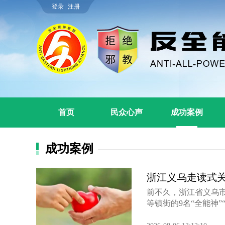
登录
|
注册
首页
民众心声
成功案例
成功案例
浙江义乌走读式关爱
前不久，浙江省义乌
等镇街的9名“全能神”“