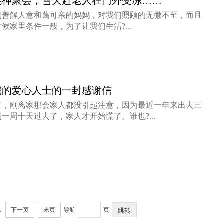
能神聚会，雪天赶老人在门外受冻……
别善解人意和蔼可亲的妈妈，对我们照顾的无微不至，而且
候家里条件一般，为了让我们生活?...
外国基督教老人用圣经揭露“全能神”（1
我的爱心人士的一封感谢信
了，刚离家那会家人都没引起注意，因为最近一年来出去三
一周十天过去了，家人才开始慌了。谁也?...
.
下一页
末页
导航
页