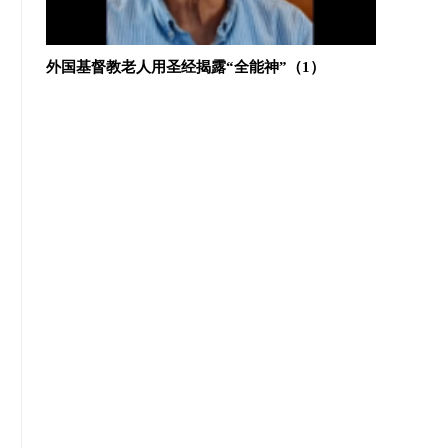
）
《识破全能神》最经典的全能神大揭露（视频）
反邪教微