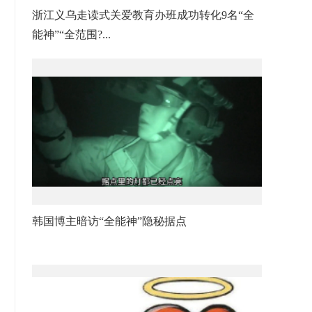
浙江义乌走读式关爱教育办班成功转化9名“全
能神”“全范围?...
韩国博主暗访“全能神”隐秘据点