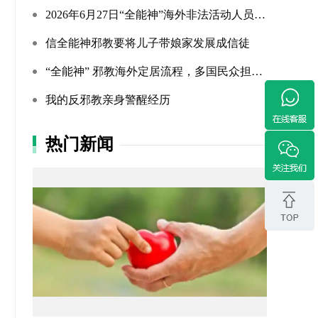
2026年6月27日“全能神”海外非法活动人员照片曝光（连载109...
信全能神邪教要将儿子带娘家发展成信徒
“全能神” 邪教海外定居流程，多国民众担忧难民法遭滥用
我的反邪教亲身警醒经历
热门新闻