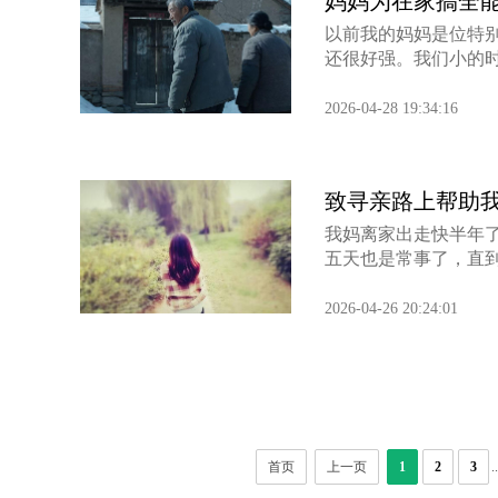
妈妈为在家搞全
以前我的妈妈是位特
还很好强。我们小的时
娟因“全能神”邪教离家 母亲长年哭泣几近盲
无孔不入的全能神
2026-04-28 19:34:16
致寻亲路上帮助
我妈离家出走快半年
五天也是常事了，直到
2026-04-26 20:24:01
首页
上一页
1
2
3
..