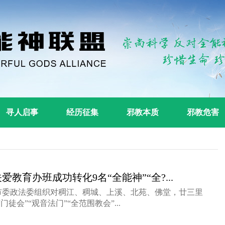
寻人启事
经历征集
邪教本质
邪教危害
教育办班成功转化9名“全能神”“全?...
市委政法委组织对稠江、稠城、上溪、北苑、佛堂，廿三里
门徒会”“观音法门”“全范围教会”...