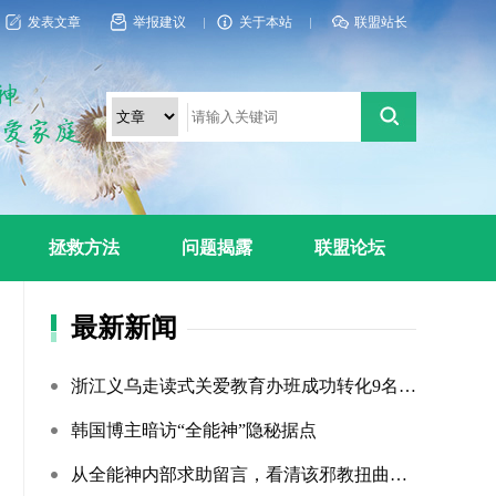
发表文章
举报建议
关于本站
联盟站长
拯救方法
问题揭露
联盟论坛
最新新闻
浙江义乌走读式关爱教育办班成功转化9名“全能神”“全范围?...
韩国博主暗访“全能神”隐秘据点
从全能神内部求助留言，看清该邪教扭曲的相处环境与常态化的...