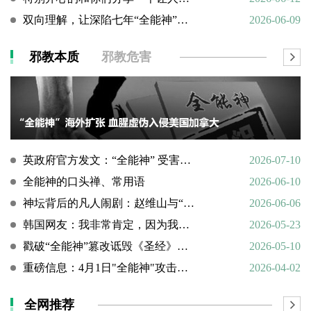
双向理解，让深陷七年“全能神”的母亲彻底醒悟
2026-06-09
邪教本质
邪教危害
英政府官方发文：“全能神” 受害说辞不实，英国拒为邪教提供庇护
2026-07-10
全能神的口头禅、常用语
2026-06-10
神坛背后的凡人闹剧：赵维山与“女基督”杨向斌的隐秘家庭史
2026-06-06
韩国网友：我非常肯定，因为我亲眼所见。
2026-05-23
戳破“全能神”篡改诋毁《圣经》的荒谬本质
2026-05-10
重磅信息：4月1日"全能神"攻击天主教
2026-04-02
全网推荐