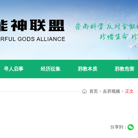
寻人启事
经历征集
邪教本质
邪教危害
首页
>
反邪视频
>
正文
分享到：