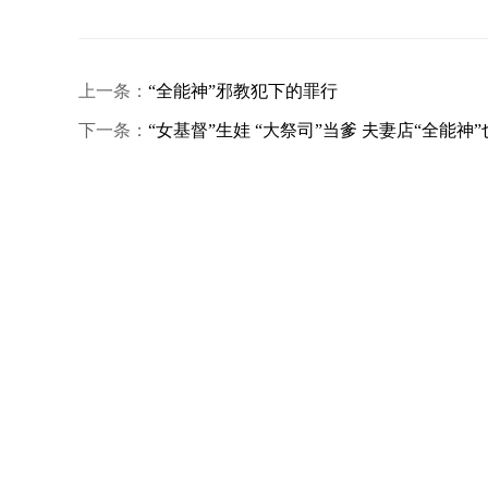
上一条：
“全能神”邪教犯下的罪行
下一条：
“女基督”生娃 “大祭司”当爹 夫妻店“全能神”也.