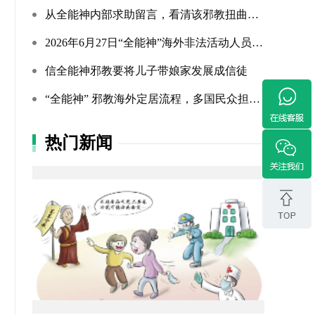
从全能神内部求助留言，看清该邪教扭曲的相处环境与常态化的...
2026年6月27日“全能神”海外非法活动人员照片曝光（连载109...
信全能神邪教要将儿子带娘家发展成信徒
“全能神” 邪教海外定居流程，多国民众担忧难民法遭滥用
热门新闻