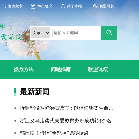
发表文章
举报建议
关于本站
联盟站长
拯救方法
问题揭露
联盟论坛
最新新闻
拆穿“全能神”治病谎言：以信仰绑架生命，以洗脑延误治疗
浙江义乌走读式关爱教育办班成功转化9名“全能神”“全范围?...
韩国博主暗访“全能神”隐秘据点