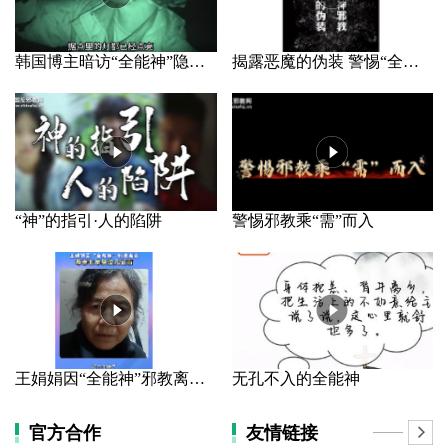
韩国博主暗访“全能神”隐秘据点
揭露恶魔的伪装 警惕“全能神”邪教
“神”的指引·人的陷阱
警惕邪教乘“需”而入
王娟娟因“全能神”邪教离家 母亲长年哭泣几近盲
无孔不入的全能神
官方合作
友情链接