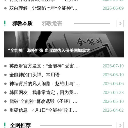
双向理解，让深陷七年“全能神”的母亲彻底醒悟
2026-06-09
邪教本质
邪教危害
英政府官方发文：“全能神” 受害说辞不实，英国拒为邪教提供庇护
2026-07-10
全能神的口头禅、常用语
2026-06-10
神坛背后的凡人闹剧：赵维山与“女基督”杨向斌的隐秘家庭史
2026-06-06
韩国网友：我非常肯定，因为我亲眼所见。
2026-05-23
戳破“全能神”篡改诋毁《圣经》的荒谬本质
2026-05-10
重磅信息：4月1日"全能神"攻击天主教
2026-04-02
全网推荐