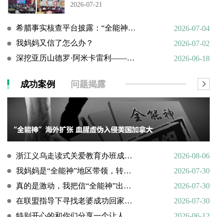
2026-07-21
希腊事实核查平台披露：“全能神”邪教借AI技术向欧洲渗透
2026-07-04
我妈妈又信了怎么办？
2026-07-02
深挖亚历山德罗·阿米卡雷利——一个邪教组织的国际帮凶
2026-06-18
成功案例
问题揭露
浙江义乌走读式关爱教育办班成功转化9名“全能神”“全范围教会”等邪教人员
2026-08-06
我妈妈是“全能神”地区带领，转化情况好转
2026-07-30
真的是激动，我把信“全能神”出走的老婆找了回来
2026-07-30
在联盟指导下寻找老婆成功回家回顾
2026-07-30
特别开心的和你们分享一个让人欣慰的好消息
2026-06-12