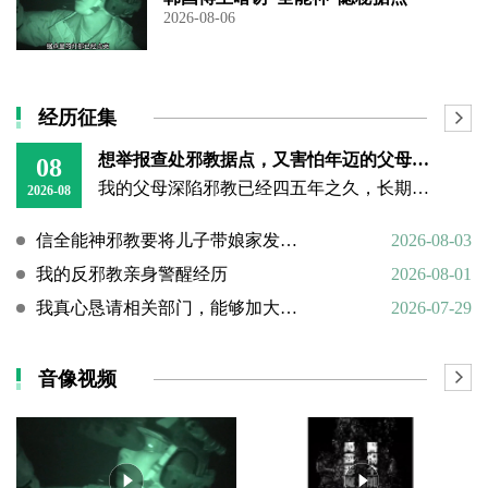
2026-08-06
经历征集
想举报查处邪教据点，又害怕年迈的父母心理难以承受
08
我的父母深陷邪教已经四五年之久，长期的洗脑已经深深困住他们的思想。昨日我回到老家，看见年迈双亲憔悴疲惫的模样，内心万分揪心难受。
2026-08
信全能神邪教要将儿子带娘家发展成信徒
2026-08-03
我的反邪教亲身警醒经历
2026-08-01
我真心恳请相关部门，能够加大对“全能神”邪教的打击力度
2026-07-29
音像视频