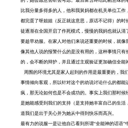
的，她会愿意去听去考虑。最后富含终结此帖意味的
比我分量多得多的人，他和我舅妈都在机关单位工作
都完蛋了呀姐姐（反正就这意思，原话不记得）的时
徒逐渐在全国开启了作死模式，慢慢的我妈也就认清
要
趁早劝服
。在家人对他们来说还重要的时候，就像
像其他人说的报警什么的是没有用的，这种事情只有
的，会不断的辩护，并且通过主观验证更加确信全能
周围的环境尤其是家人
起到的作用是最重要的，我
事情倾向客观，所以针对这个的劝说讨论什么的都能
疯，那无论如何也是不会成功的。事实上我们那时候
是她能感受到我们的支持（是支持她丰富自己的生活
道我们是出于关心并为她从中得到快乐而高兴。
最有力的说服一是
让他自己看到所谓“全能神的话语”