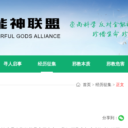
寻人启事
经历征集
邪教本质
邪教危害
首页
>
经历征集
>
正文
分享到：