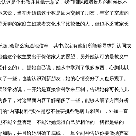
认这是个邪教并且毫无意义，我们嘲讽或者反对的时候她不
她来说，当初开始信这个教是因为交到了朋友，丰富了空虚的
是无聊的家庭主妇或者文化水平比较低的人，但也不乏被家长
他们会那么痴迷地信奉，其中必定有他们所能够寻求到认同或
她信这个教主要出于保佑家人的愿望，另外她认可的是教义中
经什么的）。
据她自己说
，她从中学到了很多东西，心胸比以
实了一些，也能认识到新朋友，她的心情变好了人也乐观了。
候经常劝说，一开始是直接拿科学来压制，告诉她你可长点儿
的多了，对这里面内容了解稍多了一些，能够从细节方面分析
的“内部材料”实在是忍不住要挑些毛病出来啊），外加一直
也不能全盘否定，不能让她觉得自己所相信的一切都是错的
导加哄
，并且给她
明确了底线
，一旦全能神告诉你要做抛弃家