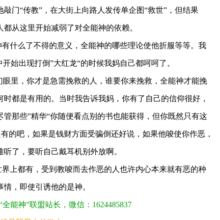
敲门“传教”，在大街上向路人发传单企图“救世”，但结果
人都从这里开始减弱了对全能神的依赖。
王娟娟因“全能神”邪教离家 母亲长年哭泣
神有什么了不得的意义，全能神的哪些理论使他折服等等。我
中开始出现打倒”大红龙“的时候我妈自己都呵呵了。
们眼里，你才是急需挽救的人，谁要你来挽救，全能神才能挽
何时都是有用的。当时我告诉我妈，你有了自己的信仰很好，
管那些”精华“你随便看点别的书也能获得，但你既然只有这
还是有的吧，如果是钱财方面受骗倒还好说，如果他唆使你作恶，
难听了，要听自己戴耳机别外放啊。
界上都有，受到教唆而去作恶的人也许内心本来就有恶的种
事情，即使引诱他的是神。
神”联盟站长，微信：1624485837