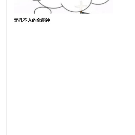
几近盲
无孔不入的全能神
外国基督教