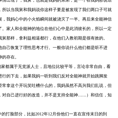
事情出现了，我舅，也就是我妈的弟弟，是一个在我妈那说话
，所以当我舅和我妈说你这样子要是被发现了我们两口子可就
候，我妈心中的小火焰瞬间就被浇灭了一半。再后来全能神信
了。家人和全能神的地位在他们心中是此消彼长的，所以一定
我舅那样，
拿利益相逼都行
，在他们入教初期是很有效的。
他自己
恢复了理性思考
才行。一般你说什么他们都是听不进
神的存在。
们家都属于无党派人士，且地位比较平等，言论非常自由，看
进行的下去，如果我妈一听到我们反对全能神就开始跳脚发
经常拿这个开玩笑吐槽什么的，我妈虽然不高兴我们乱说，但
，对自己进行好的改造，并不是支持全能神……）和信任，知
中的打脸部分
，比如2012年12月份他们一直在宣传末日的到