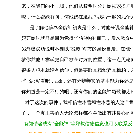
来，在我们的小县城，他们从黎明时分开始挨家挨户地
呢，什么都妹有啊，你他妈在逗我？我妈一起的几个
的指引·人的陷阱
警惕邪教乘“需”而入
二是
了解他信奉全能神初衷是什么
，对他来说全能
妈开始时就只是因为觉得“全能神好”而已，后来教义
另外建议劝说时
不要以“挽救”对方的身份自居
。在他
救你我他！
尝试把自己放在对方的位置
，这一点无论
很多人根本就没有信仰，但是要取其精华弃其糟粕，尽
些书那就看吧，sigh，还有分辨善恶的基本能力你
你知道是一定不行的吧，还有你们的全能神颂歌都太
对于这次的事件，我相信性本善和性本恶的人这个世
子，一个真正善的人无论怎样都不会做出有违良心的
有知情者或有“全能神”等邪教信徒信息也可以联系反“全能