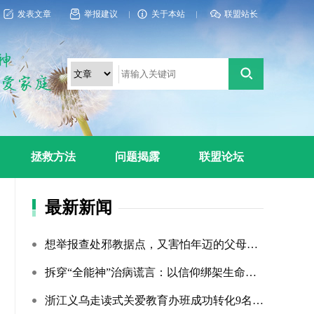
发表文章
举报建议
关于本站
联盟站长
拯救方法
问题揭露
联盟论坛
最新新闻
想举报查处邪教据点，又害怕年迈的父母心理难以承受
拆穿“全能神”治病谎言：以信仰绑架生命，以洗脑延误治疗
浙江义乌走读式关爱教育办班成功转化9名“全能神”“全范围?...