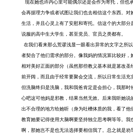
现在她也许内心里可能偶尔还是会作为寄托，但也承
会再据理力争或者试图让我们也去相信这个东西。对
生活，并且心灵上有了安慰和寄托。信这个的大部分
说服的高中生大学生，甚至党员、官员之类都有。
在我们看来那么荒谬浅显一眼看出异常的文字之所以
者契合了他们需求的部分。像我妈的情况算比较好，
相对美好正面的部分（虽然那些教义基本就是篡改圣
前开阔，而且由于经常要聚会交流，所以日常生活充
但洗脑终归是洗脑，我和我爸肯定是会担心，我那时
心吧这可他妈是邪教，结果当然无效。后来我听她说
出不合理的地方给她听（身为吐槽体质的我，看了他们
教育她要记得使用大脑啊要坚持独立思考啊等等。我
啊，那她岂不是也无法选择要相信我了。总之就是
劝