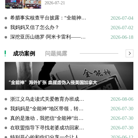
2026-07-21
希腊事实核查平台披露：“全能神”邪教借AI技术向欧洲渗透
2026-07-04
我妈妈又信了怎么办？
2026-07-02
深挖亚历山德罗·阿米卡雷利——一个邪教组织的国际帮凶
2026-06-18
成功案例
问题揭露
浙江义乌走读式关爱教育办班成功转化9名“全能神”“全范围教会”等邪教人员
2026-08-06
我妈妈是“全能神”地区带领，转化情况好转
2026-07-30
真的是激动，我把信“全能神”出走的老婆找了回来
2026-07-30
在联盟指导下寻找老婆成功回家回顾
2026-07-30
特别开心的和你们分享一个让人欣慰的好消息
2026-06-12