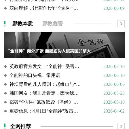
双向理解，让深陷七年“全能神”的母亲彻底醒悟
2026-06-09
邪教本质
邪教危害
英政府官方发文：“全能神” 受害说辞不实，英国拒为邪教提供庇护
2026-07-10
全能神的口头禅、常用语
2026-06-10
神坛背后的凡人闹剧：赵维山与“女基督”杨向斌的隐秘家庭史
2026-06-06
韩国网友：我非常肯定，因为我亲眼所见。
2026-05-23
戳破“全能神”篡改诋毁《圣经》的荒谬本质
2026-05-10
重磅信息：4月1日"全能神"攻击天主教
2026-04-02
全网推荐