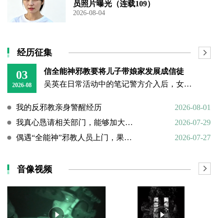
员照片曝光（连载109）
2026-08-04
经历征集
信全能神邪教要将儿子带娘家发展成信徒
03
吴英在日常活动中的笔记警方介入后，女子丈夫向警方称，打人原因系担心妻子将儿子带回娘家“被带坏”，并反映妻子和丈母娘涉嫌信奉、传播“全能神”教。经一个多月的调查，警方在其丈母娘家中搜到大量证据，于23日
2026-08
我的反邪教亲身警醒经历
2026-08-01
我真心恳请相关部门，能够加大对“全能神”邪教的打击力度
2026-07-29
偶遇“全能神”邪教人员上门，果断硬核驱离
2026-07-27
音像视频