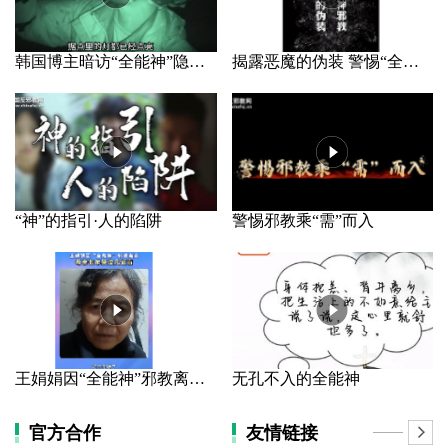
韩国博主暗访“全能神”隐秘据点
揭露恶魔的伪装 警惕“全能神”邪教
“神”的指引·人的陷阱
警惕邪教乘“需”而入
王娟娟因“全能神”邪教离家 母亲长年哭泣几近盲
无孔不入的全能神
官方合作
友情链接