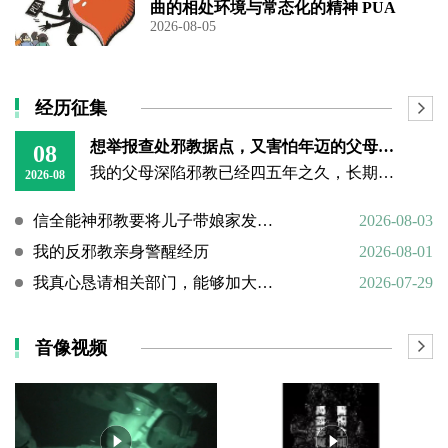
曲的相处环境与常态化的精神 PUA
2026-08-05
经历征集
想举报查处邪教据点，又害怕年迈的父母心理难以承受
08
我的父母深陷邪教已经四五年之久，长期的洗脑已经深深困住他们的思想。昨日我回到老家，看见年迈双亲憔悴疲惫的模样，内心万分揪心难受。
2026-08
信全能神邪教要将儿子带娘家发展成信徒
2026-08-03
我的反邪教亲身警醒经历
2026-08-01
我真心恳请相关部门，能够加大对“全能神”邪教的打击力度
2026-07-29
音像视频