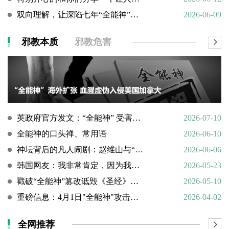
双向理解，让深陷七年“全能神”的母亲彻底醒悟
2026-06-09
邪教本质
邪教危害
英政府官方发文：“全能神” 受害说辞不实，英国拒为邪教提供庇护
2026-07-10
全能神的口头禅、常用语
2026-06-10
神坛背后的凡人闹剧：赵维山与“女基督”杨向斌的隐秘家庭史
2026-06-06
韩国网友：我非常肯定，因为我亲眼所见。
2026-05-23
戳破“全能神”篡改诋毁《圣经》的荒谬本质
2026-05-10
重磅信息：4月1日"全能神"攻击天主教
2026-04-02
全网推荐