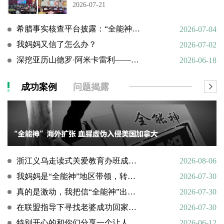
2026-07-21
希腊事实核查平台披露：“全能神”邪教借AI技术向欧洲渗透
2026-07-04
我妈妈又信了怎么办？
2026-07-02
深挖亚历山德罗·阿米卡雷利——一个邪教组织的国际帮凶
2026-06-18
成功案例
问题揭露
浙江义乌走读式关爱教育办班成功转化9名“全能神”“全范围教会”等邪教人员
2026-08-06
我妈妈是“全能神”地区带领，转化情况好转
2026-07-30
真的是激动，我把信“全能神”出走的老婆找了回来
2026-07-30
在联盟指导下寻找老婆成功回家回顾
2026-07-30
特别开心的和你们分享一个让人欣慰的好消息
2026-06-12