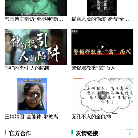
韩国博主暗访“全能神”隐秘据点
揭露恶魔的伪装 警惕“全能神”邪教
“神”的指引·人的陷阱
警惕邪教乘“需”而入
王娟娟因“全能神”邪教离家 母亲长年哭泣几近盲
无孔不入的全能神
官方合作
友情链接