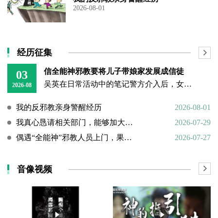
2026-08-01
经历征集
信全能神邪教要将儿子带娘家发展成信徒
03
吴英在日常活动中的笔记警方介入后，女子丈夫向警方称，打人原因系担心妻子将儿子带回娘家“被带坏”，并反映妻子和丈母娘涉嫌信奉、传播“全能神”教。经一个多月的调查，警方在其丈母娘家中搜到大量证据，于23日
2026-08
我的反邪教亲身警醒经历
2026-08-01
我真心恳请相关部门，能够加大对“全能神”邪教的打击力度
2026-07-29
偶遇“全能神”邪教人员上门，果断硬核驱离
2026-07-27
音像视频