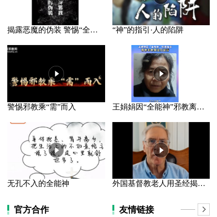
揭露恶魔的伪装 警惕“全能神”邪教
“神”的指引·人的陷阱
警惕邪教乘“需”而入
王娟娟因“全能神”邪教离家 母亲长年哭泣几近盲
无孔不入的全能神
外国基督教老人用圣经揭露“全能神”（1）
官方合作
友情链接