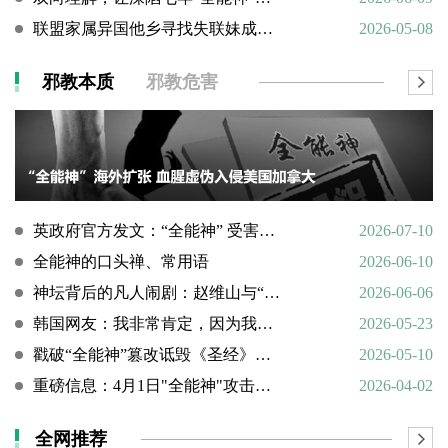
联盟家属异国他乡寻找失联妹成功全过程
2026-05-08
邪教本质
邪教危害
英政府官方发文：“全能神” 受害说辞不实，英国拒为邪教提供庇护
2026-07-10
全能神的口头禅、常用语
2026-06-10
神坛背后的凡人闹剧：赵维山与“女基督”杨向斌的隐秘家庭史
2026-06-06
韩国网友：我非常肯定，因为我亲眼所见。
2026-05-23
戳破“全能神”篡改诋毁《圣经》的荒谬本质
2026-05-10
重磅信息：4月1日"全能神"攻击天主教
2026-04-02
全网推荐